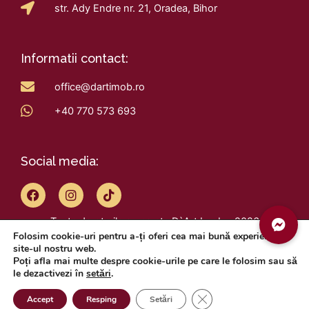
str. Ady Endre nr. 21, Oradea, Bihor
Informatii contact:
office@dartimob.ro
+40 770 573 693
Social media:
F
I
T
a
n
i
c
s
k
Toate drepturile rezervate D`Art Imob – 2026
e
t
t
Folosim cookie-uri pentru a-ți oferi cea mai bună experiență pe
b
a
o
Design by
VisualX
site-ul nostru web.
o
g
k
Poți afla mai multe despre cookie-urile pe care le folosim sau să
o
r
le dezactivezi în
setări
.
k
a
m
Close GDPR Cookie Ban
Accept
Resping
Setări