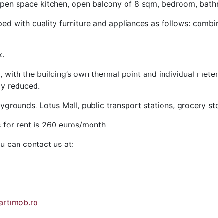
h open space kitchen, open balcony of 8 sqm, bedroom, bat
d with quality furniture and appliances as follows: combine
k.
 with the building’s own thermal point and individual meteri
ly reduced.
ygrounds, Lotus Mall, public transport stations, grocery st
 for rent is 260 euros/month.
ou can contact us at:
rtimob.ro