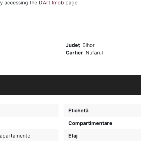
by accessing the
D’Art Imob
page.
Județ
Bihor
Cartier
Nufarul
Etichetă
Compartimentare
i apartamente
Etaj