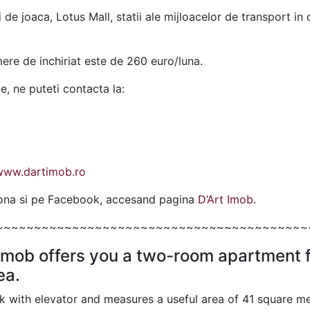
ri de joaca, Lotus Mall, statii ale mijloacelor de transport i
re de inchiriat este de 260 euro/luna.
te, ne puteti contacta la:
www.dartimob.ro
ziona si pe Facebook, accesand pagina
D’Art Imob
.
~~~~~~~~~~~~~~~~~~~~~~~~~~~~~~~~~~~~~~~~~
Imob offers you a two-room apartment fo
ea.
ck with elevator and measures a useful area of 41 square m