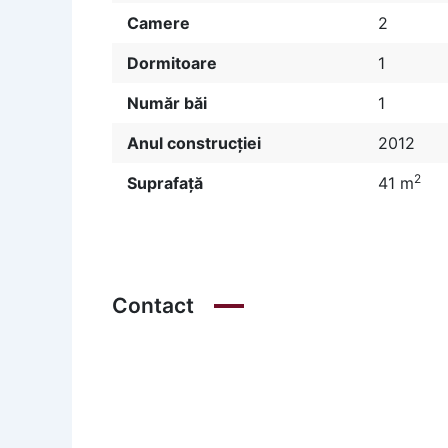
Camere
2
Dormitoare
1
Număr băi
1
Anul construcției
2012
2
Suprafață
41 m
Contact