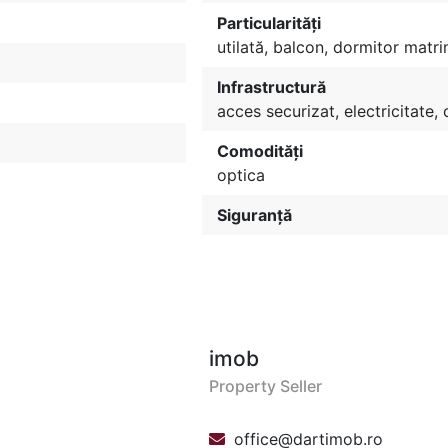
Particularități
utilată, balcon, dormitor matr
Infrastructură
acces securizat, electricitate,
Comodități
optica
Siguranță
imob
Property Seller
office@dartimob.ro