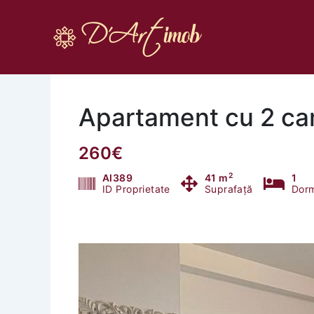
Skip
to
content
Apartament cu 2 cam
260€
2
AI389
41 m
1
ID Proprietate
Suprafață
Dorm