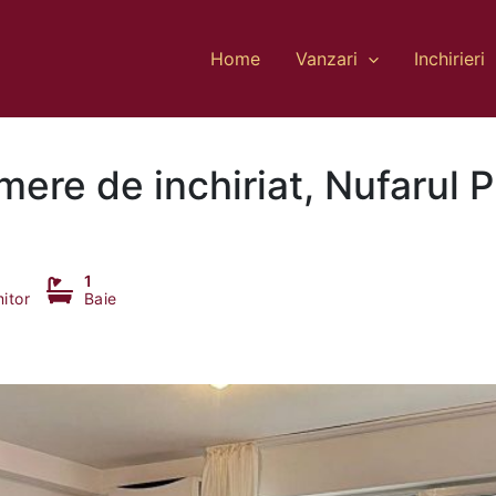
Home
Vanzari
Inchirieri
ere de inchiriat, Nufarul 
1
itor
Baie