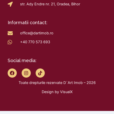
str. Ady Endre nr. 21, Oradea, Bihor
Informatii contact:
office@dartimob.ro
+40 770 573 693
Social media:
F
I
T
a
n
i
c
s
k
Toate drepturile rezervate D`Art Imob – 2026
e
t
t
b
a
o
Design by
VisualX
o
g
k
o
r
k
a
m