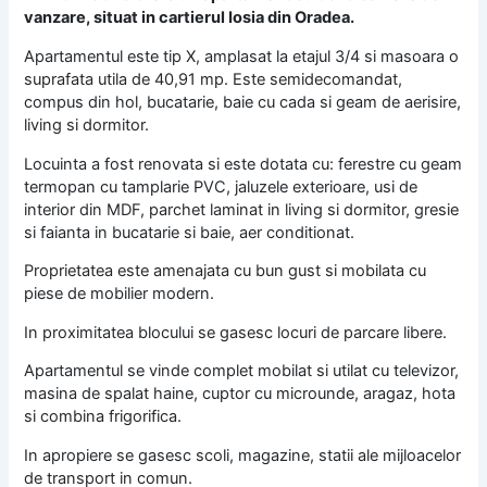
vanzare, situat in cartierul Iosia din Oradea.
Apartamentul este tip X, amplasat la etajul 3/4 si masoara o
suprafata utila de 40,91 mp. Este semidecomandat,
compus din hol, bucatarie, baie cu cada si geam de aerisire,
living si dormitor.
Locuinta a fost renovata si este dotata cu: ferestre cu geam
termopan cu tamplarie PVC, jaluzele exterioare, usi de
interior din MDF, parchet laminat in living si dormitor, gresie
si faianta in bucatarie si baie, aer conditionat.
Proprietatea este amenajata cu bun gust si mobilata cu
piese de mobilier modern.
In proximitatea blocului se gasesc locuri de parcare libere.
Apartamentul se vinde complet mobilat si utilat cu televizor,
masina de spalat haine, cuptor cu microunde, aragaz, hota
si combina frigorifica.
In apropiere se gasesc scoli, magazine, statii ale mijloacelor
de transport in comun.