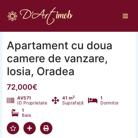
Skip
to
content
Apartament cu doua
camere de vanzare,
Iosia, Oradea
72,000€
2
AV571
41 m
1
ID Proprietate
Suprafață
Dormitor
1
Baie