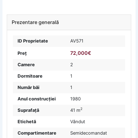
Prezentare generală
ID Proprietate
AV571
72,000€
Preț
Camere
2
Dormitoare
1
Număr băi
1
Anul construcției
1980
2
Suprafață
41 m
Etichetă
Vândut
Compartimentare
Semidecomandat