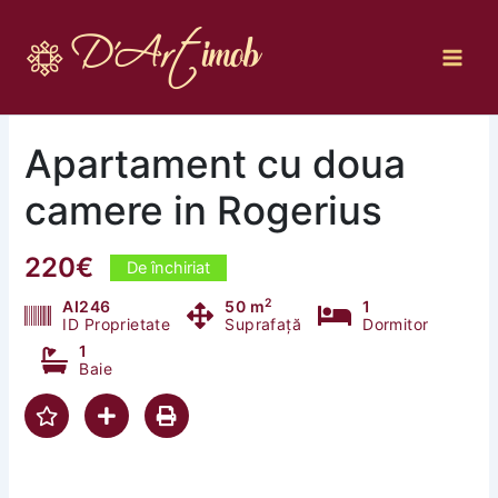
Skip
to
content
Apartament cu doua
camere in Rogerius
220€
De închiriat
2
AI246
50 m
1
ID Proprietate
Suprafață
Dormitor
1
Baie