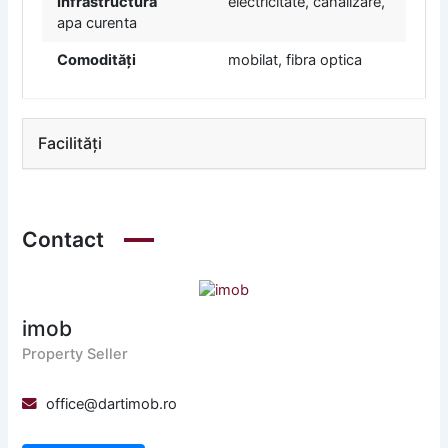
Infrastructură
electricitate, canalizare,
apa curenta
Comodități
mobilat, fibra optica
Facilități
Contact
imob
Property Seller
office@dartimob.ro