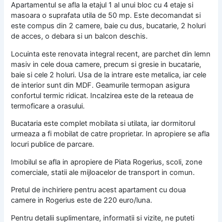
Apartamentul se afla la etajul 1 al unui bloc cu 4 etaje si
masoara o suprafata utila de 50 mp. Este decomandat si
este compus din 2 camere, baie cu dus, bucatarie, 2 holuri
de acces, o debara si un balcon deschis.
Locuinta este renovata integral recent, are parchet din lemn
masiv in cele doua camere, precum si gresie in bucatarie,
baie si cele 2 holuri. Usa de la intrare este metalica, iar cele
de interior sunt din MDF. Geamurile termopan asigura
confortul termic ridicat. Incalzirea este de la reteaua de
termoficare a orasului.
Bucataria este complet mobilata si utilata, iar dormitorul
urmeaza a fi mobilat de catre proprietar. In apropiere se afla
locuri publice de parcare.
Imobilul se afla in apropiere de Piata Rogerius, scoli, zone
comerciale, statii ale mijloacelor de transport in comun.
Pretul de inchiriere pentru acest apartament cu doua
camere in Rogerius este de 220 euro/luna.
Pentru detalii suplimentare, informatii si vizite, ne puteti