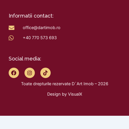
Informatii contact:
office@dartimob.ro
+40 770 573 693
Social media:
F
I
T
a
n
i
c
s
k
Toate drepturile rezervate D`Art Imob – 2026
e
t
t
b
a
o
Design by
VisualX
o
g
k
o
r
k
a
m