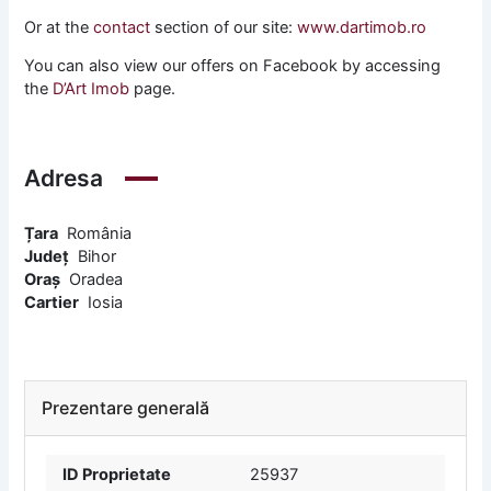
Or at the
contact
section of our site:
www.dartimob.ro
You can also view our offers on Facebook by accessing
the
D’Art Imob
page.
Adresa
Țara
România
Județ
Bihor
Oraș
Oradea
Cartier
Iosia
Prezentare generală
ID Proprietate
25937