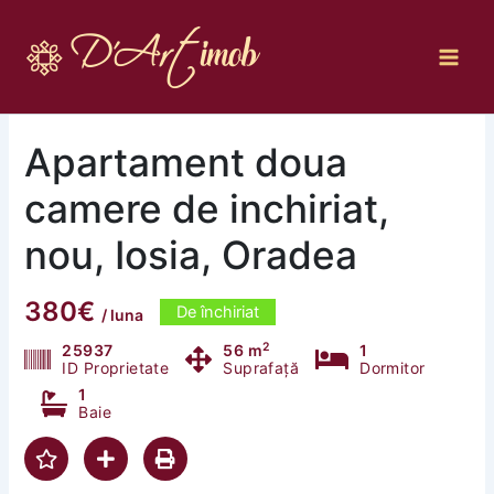
Skip
to
content
Apartament doua
camere de inchiriat,
nou, Iosia, Oradea
380€
De închiriat
/ luna
2
25937
56 m
1
ID Proprietate
Suprafață
Dormitor
1
Baie