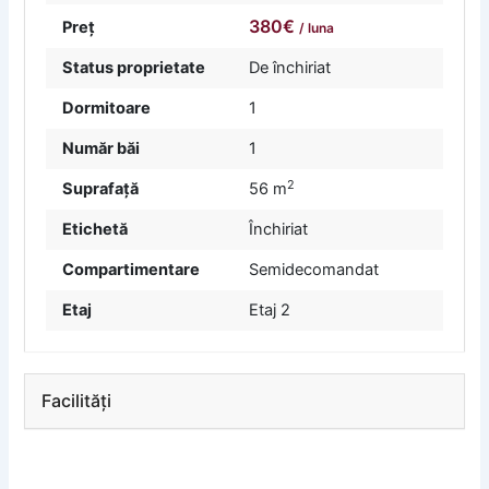
380€
Preț
/ luna
Status proprietate
De închiriat
Dormitoare
1
Număr băi
1
2
Suprafață
56 m
Etichetă
Închiriat
Compartimentare
Semidecomandat
Etaj
Etaj 2
Facilități