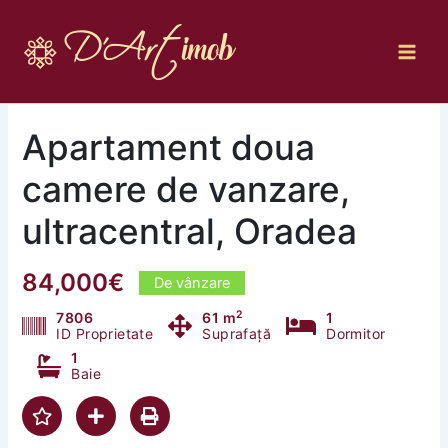
Skip
to
content
Apartament doua
camere de vanzare,
ultracentral, Oradea
84,000€
De vânzare
2
7806
61 m
1
ID Proprietate
Suprafață
Dormitor
1
Baie