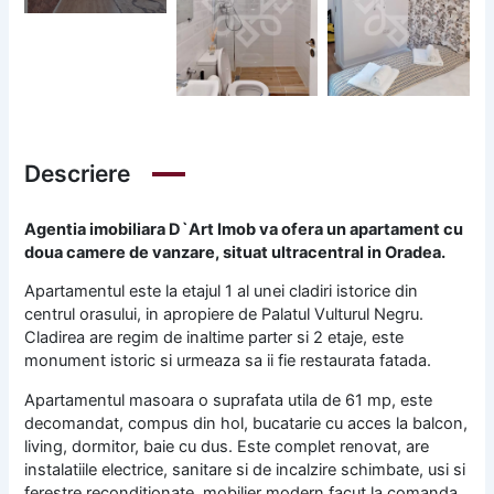
Descriere
Agentia imobiliara D`Art Imob va ofera un apartament cu
doua camere de vanzare, situat ultracentral in Oradea.
Apartamentul este la etajul 1 al unei cladiri istorice din
centrul orasului, in apropiere de Palatul Vulturul Negru.
Cladirea are regim de inaltime parter si 2 etaje, este
monument istoric si urmeaza sa ii fie restaurata fatada.
Apartamentul masoara o suprafata utila de 61 mp, este
decomandat, compus din hol, bucatarie cu acces la balcon,
living, dormitor, baie cu dus. Este complet renovat, are
instalatiile electrice, sanitare si de incalzire schimbate, usi si
ferestre reconditionate, mobilier modern facut la comanda,