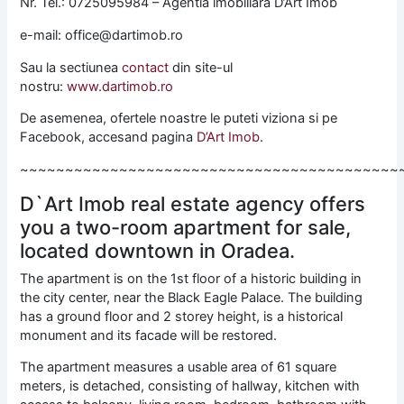
Nr. Tel.: 0725095984 – Agentia imobiliara D’Art Imob
e-mail: office@dartimob.ro
Sau la sectiunea
contact
din site-ul
nostru:
www.dartimob.ro
De asemenea, ofertele noastre le puteti viziona si pe
Facebook, accesand pagina
D’Art Imob
.
~~~~~~~~~~~~~~~~~~~~~~~~~~~~~~~~~~~~~~~~~~
D`Art Imob real estate agency offers
you a two-room apartment for sale,
located downtown in Oradea.
The apartment is on the 1st floor of a historic building in
the city center, near the Black Eagle Palace. The building
has a ground floor and 2 storey height, is a historical
monument and its facade will be restored.
The apartment measures a usable area of ​​61 square
meters, is detached, consisting of hallway, kitchen with