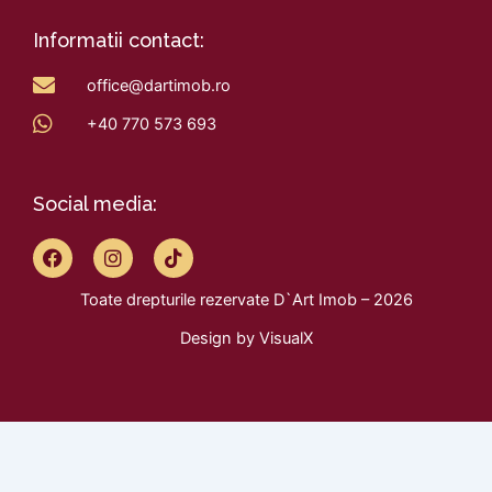
Informatii contact:
office@dartimob.ro
+40 770 573 693
Social media:
F
I
T
a
n
i
c
s
k
Toate drepturile rezervate D`Art Imob – 2026
e
t
t
b
a
o
Design by
VisualX
o
g
k
o
r
k
a
m