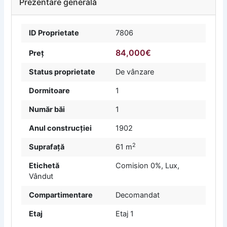
Prezentare generală
ID Proprietate
7806
84,000€
Preț
Status proprietate
De vânzare
Dormitoare
1
Număr băi
1
Anul construcției
1902
2
Suprafață
61 m
Etichetă
Comision 0%
,
Lux
,
Vândut
Compartimentare
Decomandat
Etaj
Etaj 1