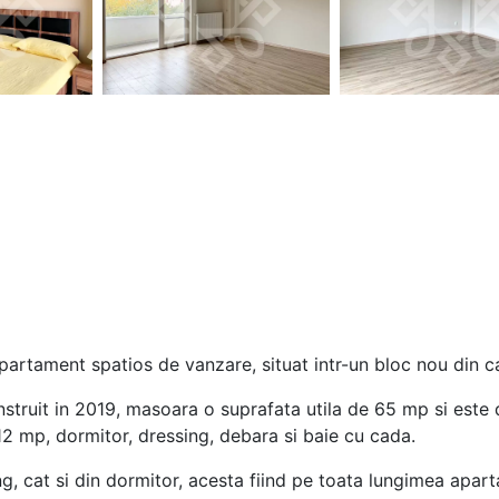
artament spatios de vanzare, situat intr-un bloc nou din car
onstruit in 2019, masoara o suprafata utila de 65 mp si es
12 mp, dormitor, dressing, debara si baie cu cada.
ng, cat si din dormitor, acesta fiind pe toata lungimea apar