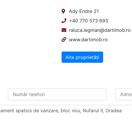
Ady Endre 21
+40 770 573 693
raluca.legman@dartimob.ro
www.dartimob.ro
Alte proprietăți