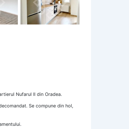
tierul Nufarul II din Oradea.
te decomandat. Se compune din hol,
tamentului.