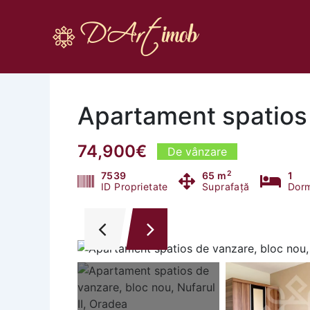
Skip
to
content
Apartament spatios 
74,900€
De vânzare
2
7539
65 m
1
ID Proprietate
Suprafață
Dorm