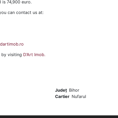
I is 74,900 euro.
 you can contact us at:
dartimob.ro
 by visiting
D’Art Imob.
Județ
Bihor
Cartier
Nufarul