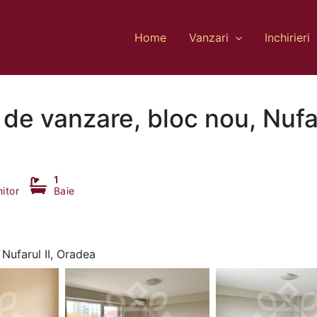
Home
Vanzari
Inchirieri
de vanzare, bloc nou, Nufar
1
itor
Baie