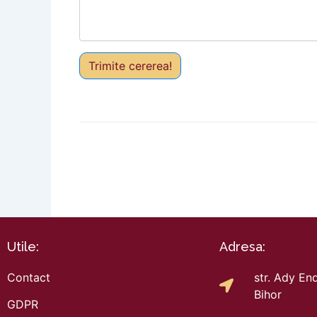
Trimite cererea!
Utile:
Adresa:
Contact
str. Ady End
Bihor
GDPR