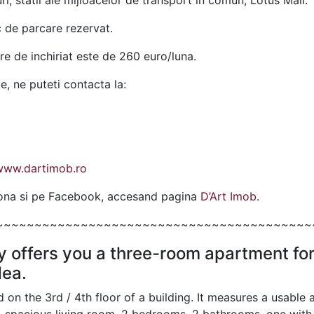
ri, statii ale mijloacelor de transport in comun, Lotus Mall.
c de parcare rezervat.
e de inchiriat este de 260 euro/luna.
te, ne puteti contacta la:
www.dartimob.ro
ziona si pe Facebook, accesand pagina
D’Art Imob
.
~~~~~~~~~~~~~~~~~~~~~~~~~~~~~~~~~~~~~~~~~
 offers you a three-room apartment for 
dea.
 on the 3rd / 4th floor of a building. It measures a usable