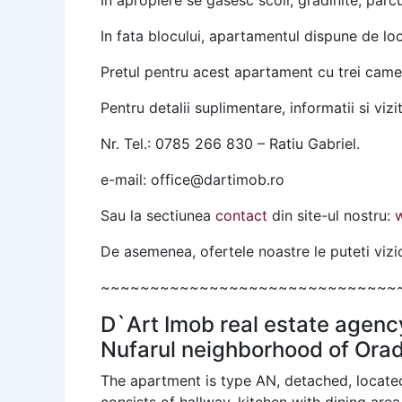
In apropiere se gasesc scoli, gradinite, parcu
In fata blocului, apartamentul dispune de lo
Pretul pentru acest apartament cu trei camer
Pentru detalii suplimentare, informatii si vizi
Nr. Tel.: 0785 266 830 – Ratiu Gabriel.
e-mail: office@dartimob.ro
Sau la sectiunea
contact
din site-ul nostru:
De asemenea, ofertele noastre le puteti vi
~~~~~~~~~~~~~~~~~~~~~~~~~~~~~~
D`Art Imob real estate agency
Nufarul neighborhood of Ora
The apartment is type AN, detached, located