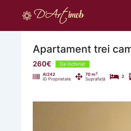
Skip
to
content
Apartament trei cam
260€
De închiriat
2
AI242
70 m
2
ID Proprietate
Suprafață