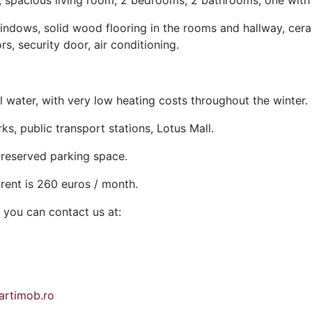
ea, spacious living room, 2 bedrooms, 2 bathrooms, one with
dows, solid wood flooring in the rooms and hallway, cerami
, security door, air conditioning.
l water, with very low heating costs throughout the winter.
ks, public transport stations, Lotus Mall.
a reserved parking space.
rent is 260 euros / month.
, you can contact us at:
rtimob.ro