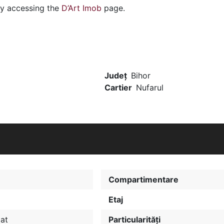
by accessing the
D’Art Imob
page.
Județ
Bihor
Cartier
Nufarul
Compartimentare
Etaj
iat
Particularități