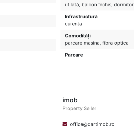
utilată, balcon închis, dormito
Infrastructură
curenta
Comodități
parcare masina, fibra optica
Parcare
imob
Property Seller
office@dartimob.ro