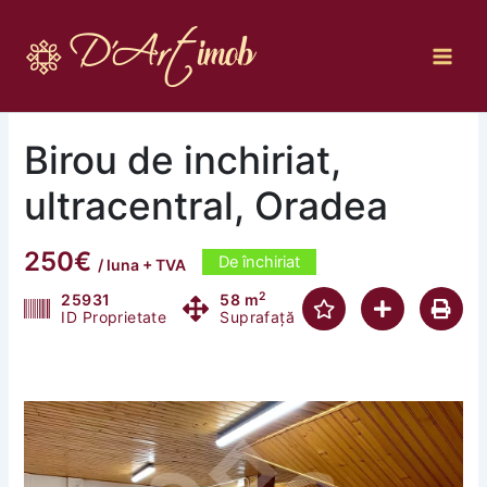
Skip
to
content
Birou de inchiriat,
ultracentral, Oradea
250€
De închiriat
/ luna + TVA
2
25931
58 m
ID Proprietate
Suprafață