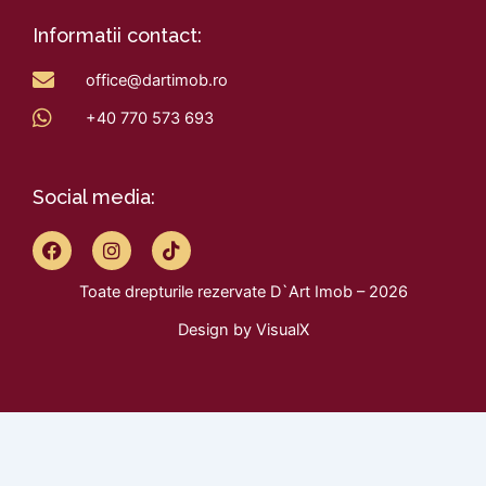
Informatii contact:
office@dartimob.ro
+40 770 573 693
Social media:
F
I
T
a
n
i
c
s
k
Toate drepturile rezervate D`Art Imob – 2026
e
t
t
b
a
o
Design by
VisualX
o
g
k
o
r
k
a
m