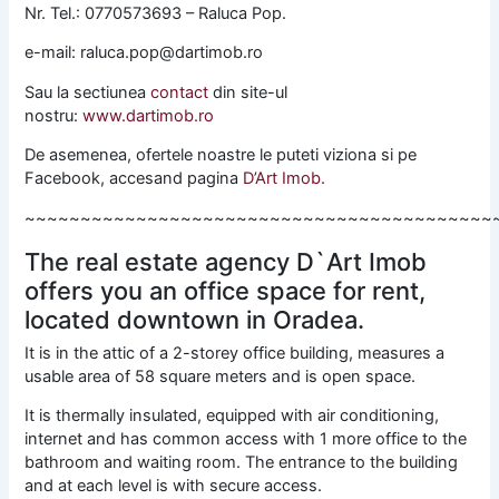
Nr. Tel.: 0770573693 – Raluca Pop.
e-mail: raluca.pop@dartimob.ro
Sau la sectiunea
contact
din site-ul
nostru:
www.dartimob.ro
De asemenea, ofertele noastre le puteti viziona si pe
Facebook, accesand pagina
D’Art Imob.
~~~~~~~~~~~~~~~~~~~~~~~~~~~~~~~~~~~~~~~~~~
The real estate agency D`Art Imob
offers you an office space for rent,
located downtown in Oradea.
It is in the attic of a 2-storey office building, measures a
usable area of 58 square meters and is open space.
It is thermally insulated, equipped with air conditioning,
internet and has common access with 1 more office to the
bathroom and waiting room. The entrance to the building
and at each level is with secure access.