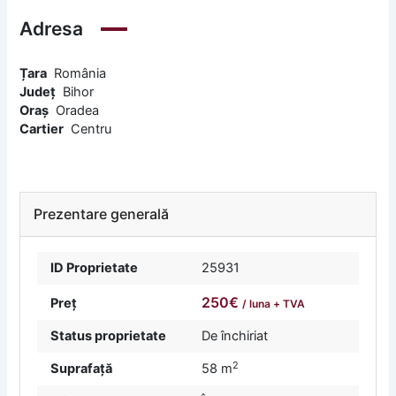
Adresa
Țara
România
Județ
Bihor
Oraș
Oradea
Cartier
Centru
Prezentare generală
ID Proprietate
25931
250€
Preț
/ luna + TVA
Status proprietate
De închiriat
2
Suprafață
58 m