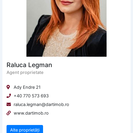
Raluca Legman
Agent proprietate
Ady Endre 21
+40 770 573 693
raluca.legman@dartimob.ro
www.dartimob.ro
Alte proprietăți