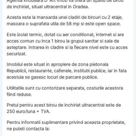
Agentia imobiliara D`Art Imob va ofera un spatiu de birou
de inchiriat, situat ultracentral in Oradea.
Acesta este la mansarda unei cladiri de birouri cu 2 etaje,
masoara o suprafata utila de 58 mp si este open space.
Este izolat termic, dotat cu aer conditionat, internet si are
acces comun cu inca 1 birou la grupul sanitar si sala de
asteptare. Intrarea in cladire si la fiecare nivel este cu acces
securizat.
Imobilul este situat in apropiere de zona pietonala
Republicii, restaurante, cafenele, institutii publice, iar in fata
acestuia se gasesc locuri de parcare publice.
Utilitatile sunt cu contorizare separata, costurile acestora
fiind reduse.
Pretul pentru acest birou de inchiriat ultracentral este de
250 euro/luna + TVA.
Pentru informatii suplimentare privind aceasta proprietate,
ne puteti contacta la: