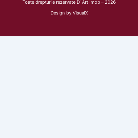
Toate drepturile rezervate D`Art Imob – 2026
e
t
t
b
a
o
Design by
VisualX
o
g
k
o
r
k
a
m