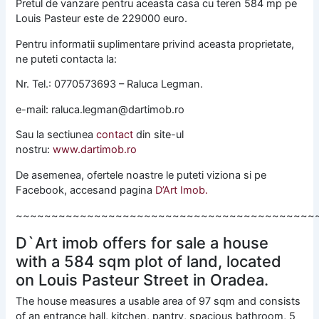
Pretul de vanzare pentru aceasta casa cu teren 584 mp pe
Louis Pasteur este de 229000 euro.
Pentru informatii suplimentare privind aceasta proprietate,
ne puteti contacta la:
Nr. Tel.: 0770573693 – Raluca Legman.
e-mail: raluca.legman@dartimob.ro
Sau la sectiunea
contact
din site-ul
nostru:
www.dartimob.ro
De asemenea, ofertele noastre le puteti viziona si pe
Facebook, accesand pagina
D’Art Imob.
~~~~~~~~~~~~~~~~~~~~~~~~~~~~~~~~~~~~~~~~~~
D`Art imob offers for sale a house
with a 584 sqm plot of land, located
on Louis Pasteur Street in Oradea.
The house measures a usable area of ​​97 sqm and consists
of an entrance hall, kitchen, pantry, spacious bathroom, 5