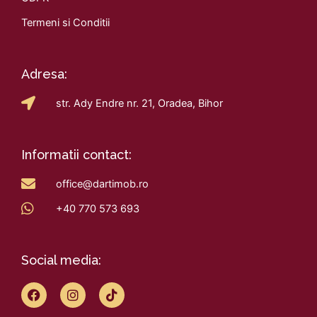
Termeni si Conditii
Adresa:
str. Ady Endre nr. 21, Oradea, Bihor
Informatii contact:
office@dartimob.ro
+40 770 573 693
Social media:
F
I
T
a
n
i
c
s
k