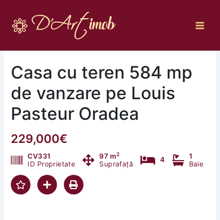
Skip
to
content
Casa cu teren 584 mp
de vanzare pe Louis
Pasteur Oradea
229,000€
2
CV331
97 m
1
4
ID Proprietate
Suprafață
Baie