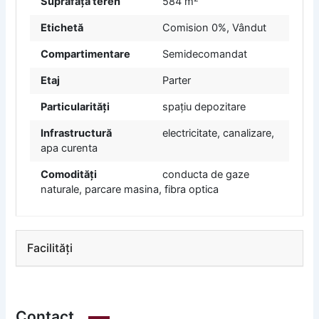
Suprafață teren
584 m
Etichetă
Comision 0%
,
Vândut
Compartimentare
Semidecomandat
Etaj
Parter
Particularități
spațiu depozitare
Infrastructură
electricitate, canalizare,
apa curenta
Comodități
conducta de gaze
naturale, parcare masina, fibra optica
Facilități
Contact