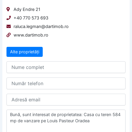
Ady Endre 21
+40 770 573 693
raluca.legman@dartimob.ro
www.dartimob.ro
Alte proprietăți