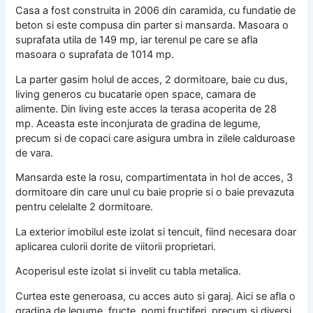
Casa a fost construita in 2006 din caramida, cu fundatie de
beton si este compusa din parter si mansarda. Masoara o
suprafata utila de 149 mp, iar terenul pe care se afla
masoara o suprafata de 1014 mp.
La parter gasim holul de acces, 2 dormitoare, baie cu dus,
living generos cu bucatarie open space, camara de
alimente. Din living este acces la terasa acoperita de 28
mp. Aceasta este inconjurata de gradina de legume,
precum si de copaci care asigura umbra in zilele calduroase
de vara.
Mansarda este la rosu, compartimentata in hol de acces, 3
dormitoare din care unul cu baie proprie si o baie prevazuta
pentru celelalte 2 dormitoare.
La exterior imobilul este izolat si tencuit, fiind necesara doar
aplicarea culorii dorite de viitorii proprietari.
Acoperisul este izolat si invelit cu tabla metalica.
Curtea este generoasa, cu acces auto si garaj. Aici se afla o
gradina de legume, fructe, pomi fructiferi, precum si diversi