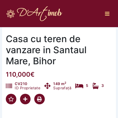
Skip
to
content
Casa cu teren de
vanzare in Santaul
Mare, Bihor
110,000€
2
CV210
149 m
5
3
ID Proprietate
Suprafață