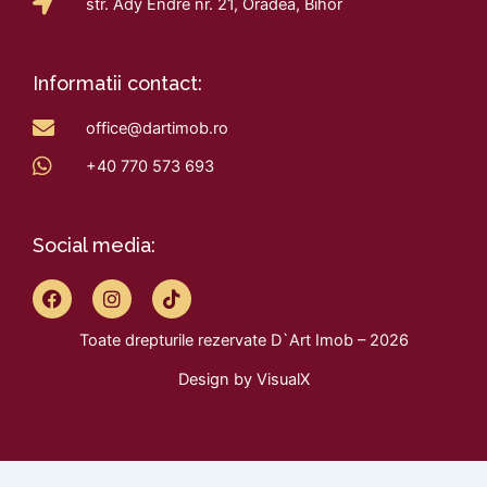
str. Ady Endre nr. 21, Oradea, Bihor
Informatii contact:
office@dartimob.ro
+40 770 573 693
Social media:
F
I
T
a
n
i
c
s
k
Toate drepturile rezervate D`Art Imob – 2026
e
t
t
b
a
o
Design by
VisualX
o
g
k
o
r
k
a
m