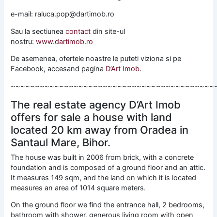
e-mail: raluca.pop@dartimob.ro
Sau la sectiunea
contact
din site-ul
nostru:
www.dartimob.ro
De asemenea, ofertele noastre le puteti viziona si pe
Facebook, accesand pagina
D’Art Imob
.
~~~~~~~~~~~~~~~~~~~~~~~~~~~~~~~~~~~~~~~~~~
The real estate agency D’Art Imob
offers for sale a house with land
located 20 km away from Oradea in
Santaul Mare, Bihor.
The house was built in 2006 from brick, with a concrete
foundation and is composed of a ground floor and an attic.
It measures 149 sqm, and the land on which it is located
measures an area of 1014 square meters.
On the ground floor we find the entrance hall, 2 bedrooms,
bathroom with shower, generous living room with open