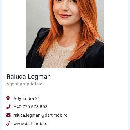
Raluca Legman
Agent proprietate
Ady Endre 21
+40 770 573 693
raluca.legman@dartimob.ro
www.dartimob.ro