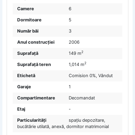
Camere
6
Dormitoare
5
Număr băi
3
Anul construcției
2006
2
Suprafață
149 m
2
Suprafață teren
1,014 m
Etichetă
Comision 0%
,
Vândut
Garaje
1
Compartimentare
Decomandat
Etaj
-
Particularități
spațiu depozitare,
bucătărie utilată, anexă, dormitor matrimonial