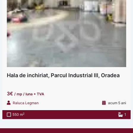
Hala de inchiriat, Parcul Industrial III, Oradea
3€
/ mp / luna + TVA
Raluca Legman
acum 5 ani
2
550 m
1