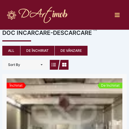
Skip
to
content
(1)
DOC INCARCARE-DESCARCARE
ALL
DE ÎNCHIRIAT
DE VÂNZARE
Sort By
Închiriat
De închiriat