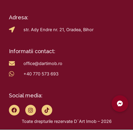
Adresa:
str. Ady Endre nr. 21, Oradea, Bihor
Informatii contact:
office@dartimob.ro
+40 770 573 693
Social media:
F
I
T
a
n
i
c
s
k
Toate drepturile rezervate D`Art Imob – 2026
e
t
t
b
a
o
Design by
VisualX