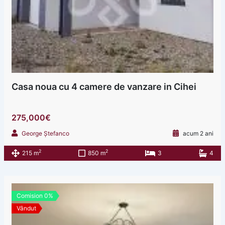
Casa noua cu 4 camere de vanzare in Cihei
275,000€
George Ștefanco
acum 2 ani
2
2
215 m
850 m
3
4
Comision 0%
Vândut