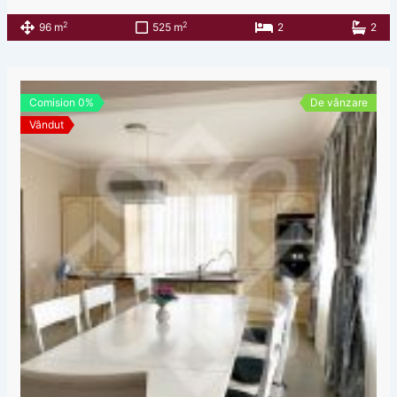
2
2
96 m
525 m
2
2
Comision 0%
De vânzare
Vândut