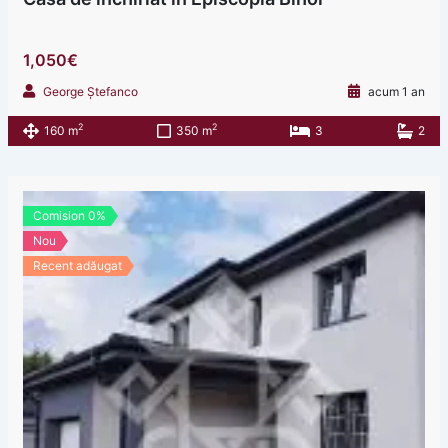
1,050€
George Ștefanco
acum 1 an
2
2
160 m
350 m
3
2
Comision 0%
Nou
Recent adăugat