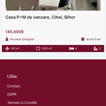
Casa P+M de vanzare, Cihei, Bihor
145,000€
Nicoleta Gherghel
acum 5 ani
2
2
145 m
1350 m
4
3
Utile:
Contact
GDPR
Termeni si Conditii