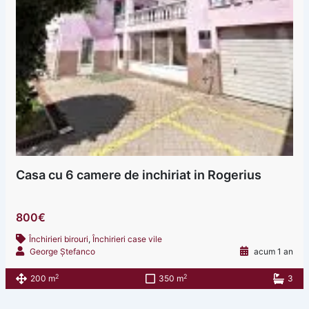
Casa cu 6 camere de inchiriat in Rogerius
800€
Închirieri birouri
,
Închirieri case vile
George Ștefanco
acum 1 an
2
2
200 m
350 m
3