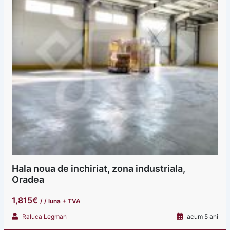
Hala noua de inchiriat, zona industriala,
Oradea
1,815€
/ / luna + TVA
Raluca Legman
acum 5 ani