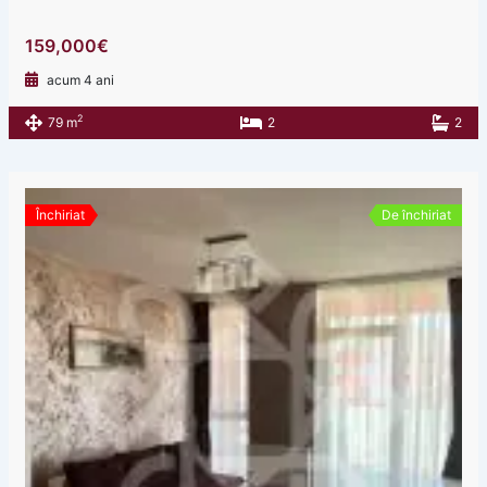
159,000€
acum 4 ani
2
79 m
2
2
Închiriat
De închiriat