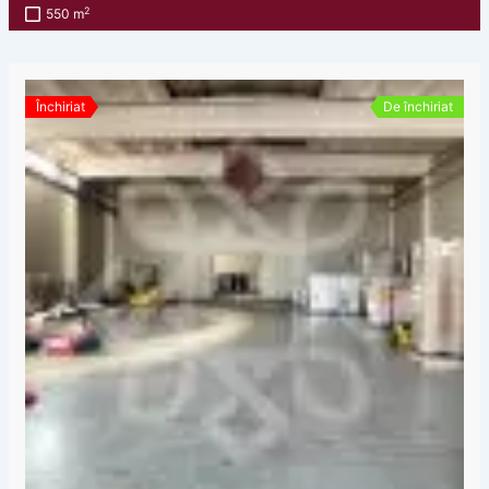
2
550 m
Închiriat
De închiriat