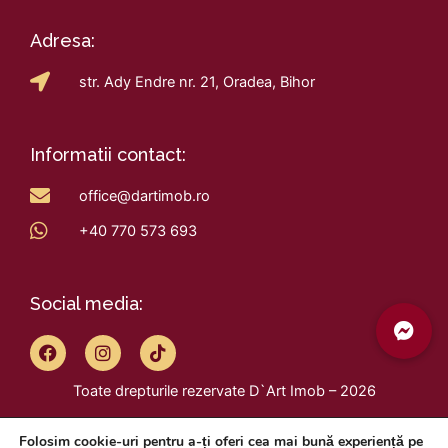
Adresa:
str. Ady Endre nr. 21, Oradea, Bihor
Informatii contact:
office@dartimob.ro
+40 770 573 693
Social media:
F
I
T
a
n
i
c
s
k
Toate drepturile rezervate D`Art Imob – 2026
e
t
t
b
a
o
Design by
VisualX
o
g
k
Folosim cookie-uri pentru a-ți oferi cea mai bună experiență pe