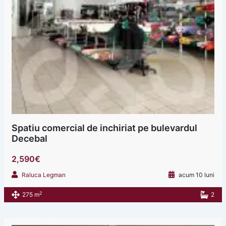
Spatiu comercial de inchiriat pe bulevardul
Decebal
2,590€
Raluca Legman
acum 10 luni
2
275 m
2