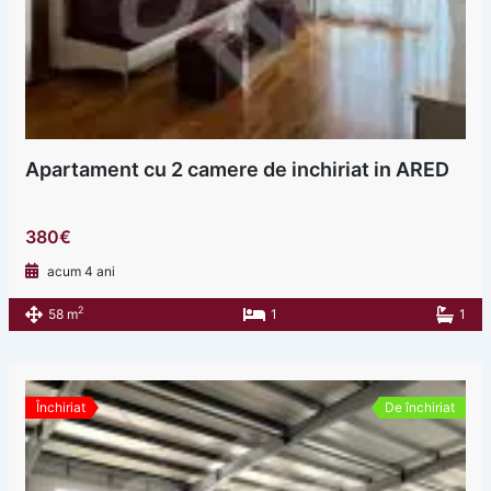
Apartament cu 2 camere de inchiriat in ARED
380€
acum 4 ani
2
58 m
1
1
Închiriat
De închiriat