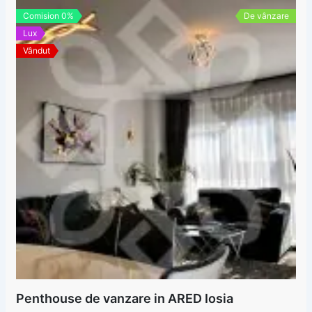
Comision 0%
De vânzare
Lux
Vândut
Penthouse de vanzare in ARED Iosia