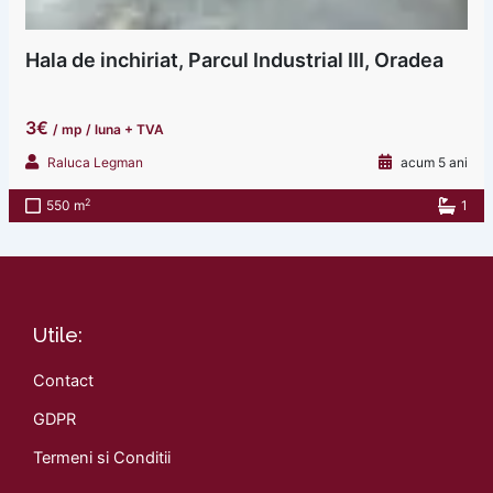
Hala de inchiriat, Parcul Industrial III, Oradea
3€
/ mp / luna + TVA
Raluca Legman
acum 5 ani
2
550 m
1
Utile:
Contact
GDPR
Termeni si Conditii