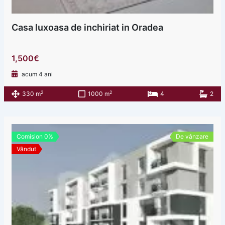
Casa luxoasa de inchiriat in Oradea
1,500€
acum 4 ani
2
2
330 m
1000 m
4
2
Comision 0%
De vânzare
Vândut