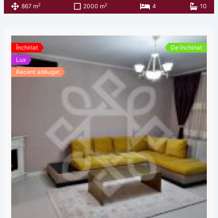
2
2
867 m
2000 m
4
10
Închiriat
De închiriat
Lux
Recent adăugat