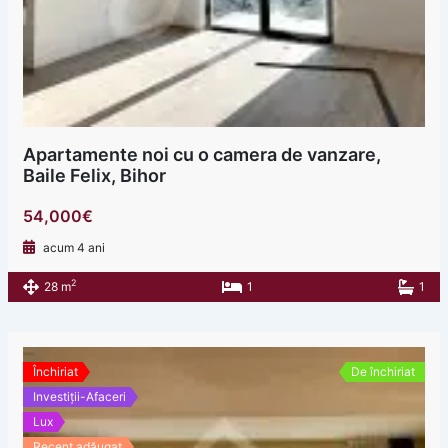
Apartamente noi cu o camera de vanzare,
Baile Felix, Bihor
54,000€
acum 4 ani
2
28 m
1
1
Închiriat
De închiriat
Investiții-Afaceri
Lux
Recent adăugat