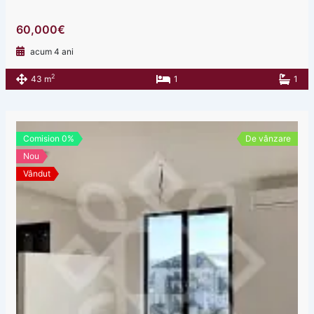
60,000€
acum 4 ani
2
43 m
1
1
Comision 0%
De vânzare
Nou
Vândut