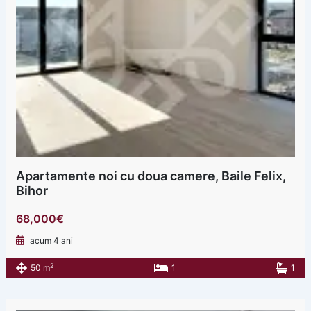
Apartamente noi cu doua camere, Baile Felix,
Bihor
68,000€
acum 4 ani
2
50 m
1
1