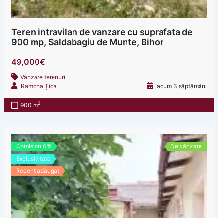
Teren intravilan de vanzare cu suprafata de
900 mp, Saldabagiu de Munte, Bihor
49,000€
Vânzare terenuri
Ramona Țica
acum 3 săptămâni
2
900 m
Comision 0%
De vânzare
Exclusivitate
Recent adăugat