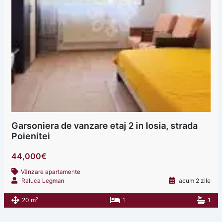
Garsoniera de vanzare etaj 2 in Iosia, strada
Poienitei
44,000€
Vânzare apartamente
Raluca Legman
acum 2 zile
2
20 m
1
1