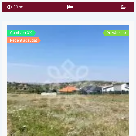
2
39 m
1
1
Comision 0%
De vânzare
Recent adăugat