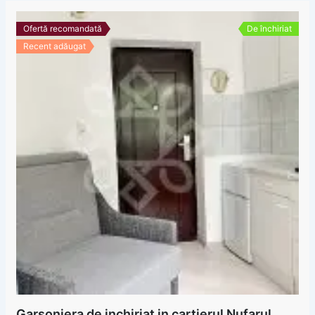
Ofertă recomandată
De închiriat
Recent adăugat
Garsoniera de inchiriat in cartierul Nufarul,