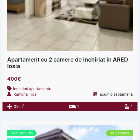
Apartament cu 2 camere de inchiriat in ARED
Iosia
400€
Închirieri apartamente
Ramona Țica
acum o săptămână
2
39 m
1
1
Comision 0%
De vânzare