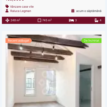
Vânzare case vile
Raluca Legman
acum o săptămână
2
2
248 m
745 m
3
4
Recent adăugat
De închiriat