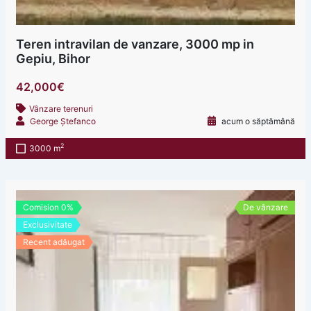
Teren intravilan de vanzare, 3000 mp in
Gepiu, Bihor
42,000€
Vânzare terenuri
George Ștefanco
acum o săptămână
2
3000 m
Comision 0%
De vânzare
Exclusivitate
Recent adăugat