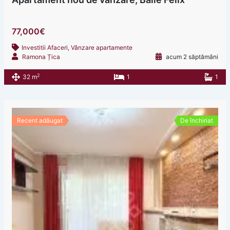
77,000€
Investitii Afaceri
,
Vânzare apartamente
Ramona Țica
acum 2 săptămâni
2
32 m
1
1
Recent adăugat
De închiriat