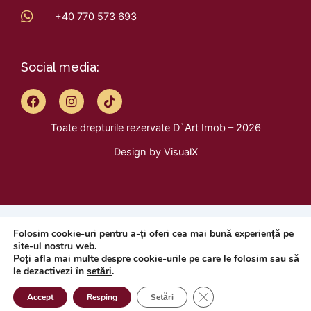
+40 770 573 693
Social media:
F
I
T
a
n
i
c
s
k
Toate drepturile rezervate D`Art Imob – 2026
e
t
t
b
a
o
Design by
VisualX
o
g
k
o
r
k
a
m
Folosim cookie-uri pentru a-ți oferi cea mai bună experiență pe
site-ul nostru web.
Poți afla mai multe despre cookie-urile pe care le folosim sau să
le dezactivezi în
setări
.
Close GDPR Cookie Ban
Accept
Resping
Setări