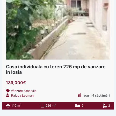
Casa individuala cu teren 226 mp de vanzare
in Iosia
139,000€
Vânzare case vile
Raluca Legman
acum 4 săptămâni
2
2
110 m
226 m
2
2