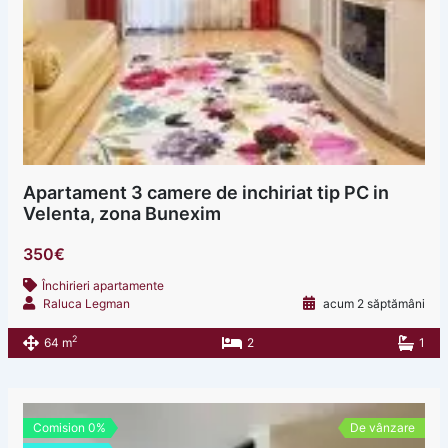
Apartament 3 camere de inchiriat tip PC in
Velenta, zona Bunexim
350€
Închirieri apartamente
Raluca Legman
acum 2 săptămâni
2
64 m
2
1
Comision 0%
De vânzare