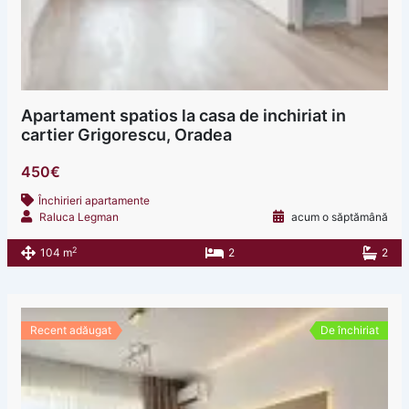
Apartament spatios la casa de inchiriat in
cartier Grigorescu, Oradea
450€
Închirieri apartamente
Raluca Legman
acum o săptămână
2
104 m
2
2
Recent adăugat
De închiriat