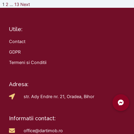
1
2
…
13
Next
Utile:
Contact
GDPR
Termeni si Conditii
Adresa:
str. Ady Endre nr. 21, Oradea, Bihor
Informatii contact:
office@dartimob.ro