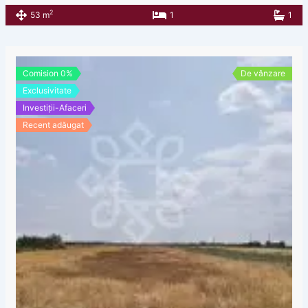
2
53 m
1
1
Comision 0%
De vânzare
Exclusivitate
Investiții-Afaceri
Recent adăugat