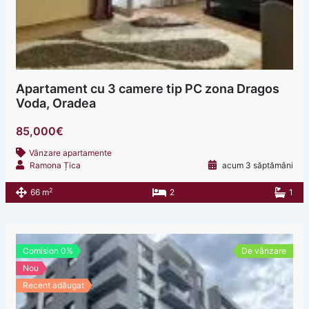
Apartament cu 3 camere tip PC zona Dragos
Voda, Oradea
85,000€
Vânzare apartamente
Ramona Țica
acum 3 săptămâni
2
66 m
2
1
Comision 0%
De vânzare
Nou
Recent adăugat