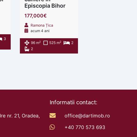
Episcopia Bihor
177,000€
Ramona Țica
acum 4 ani
3
2
2
96 m
525 m
2
2
Informatii contact:
re nr. 21, Oradea,
office@dartimob.ro
+40 770 573 693