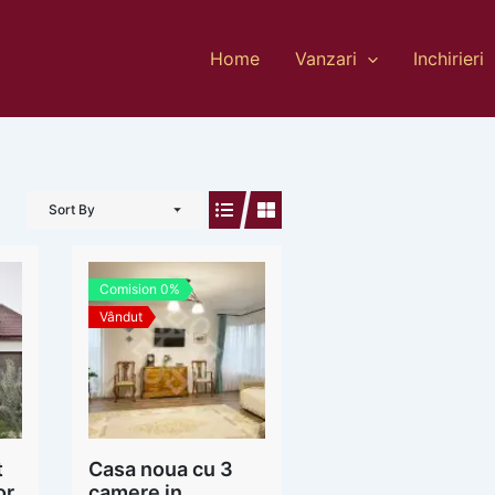
Home
Vanzari
Inchirieri
Sort By
Comision 0%
Vândut
t
Casa noua cu 3
or
camere in