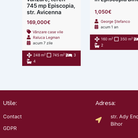
745 mp Episcopia,
1,050€
str. Avicenna
169,000€
George Ștefanco
acum 1 an
Vânzare case vile
Raluca Legman
2
2
160 m
350 m
acum 7 zile
2
2
2
248 m
745 m
3
4
Utile:
Adresa:
Contact
str. Ady End
Bihor
GDPR