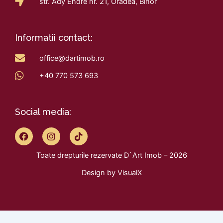
str. Ady Endre nr. 21, Oradea, Bihor
Informatii contact:
office@dartimob.ro
+40 770 573 693
Social media:
F
I
T
a
n
i
c
s
k
Toate drepturile rezervate D`Art Imob – 2026
e
t
t
b
a
o
Design by
VisualX
o
g
k
o
r
k
a
m