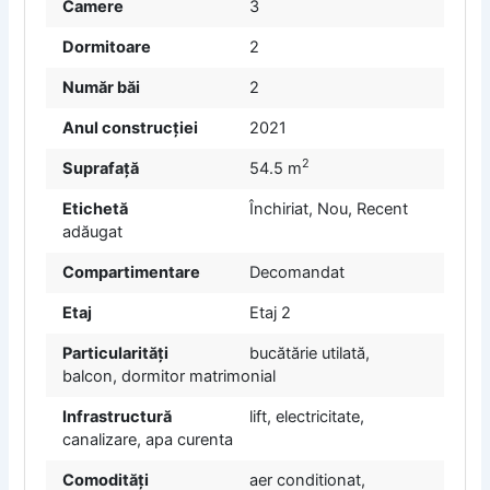
Camere
3
Dormitoare
2
Număr băi
2
Anul construcției
2021
2
Suprafață
54.5 m
Etichetă
Închiriat
,
Nou
,
Recent
adăugat
Compartimentare
Decomandat
Etaj
Etaj 2
Particularități
bucătărie utilată,
balcon, dormitor matrimonial
Infrastructură
lift, electricitate,
canalizare, apa curenta
Comodități
aer conditionat,