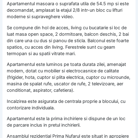
Apartamentul masoara o suprafata utila de 54.5 mp si este
decomandat, amplasat la etajul 2/8 intr-un bloc cu lifturi
moderne si supraveghere video.
Se compune din hol de acces, living cu bucatarie si loc de
luat masa open space, 2 dormitoare, balcon deschis, 2 bai
din care una cu dus si panou de sticla. Balconul este foarte
spatios, cu acces din living. Ferestrele sunt cu geam
termopan si au spatii vitrate mari.
Apartamentul este luminos pe toata durata zilei, amenajat
modern, dotat cu mobilier si electrocasnice de calitate
(frigider, hota, cuptor si plita electrica, cuptor cu microunde,
masina de spalat rufe, uscator de rufe, 2 televizoare, aer
conditionat, aspirator, cafetiera).
Incalzirea este asigurata de centrala proprie a blocului, cu
contorizare individuala.
Apartamentul este la prima inchiriere si dispune de un loc
de parcare inclus in pretul inchirierii.
Ansamblul rezidential Prima Nufarul este situat in apropiere