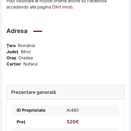
Puoi visionare le nostre offerte anche su Facebook
accedendo alla pagina
D’Art Imob
.
Adresa
Țara
România
Județ
Bihor
Oraș
Oradea
Cartier
Nufarul
Prezentare generală
ID Proprietate
AI480
520€
Preț