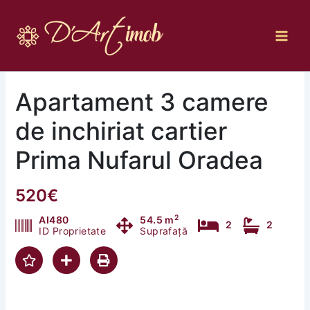
Skip
to
content
Apartament 3 camere
de inchiriat cartier
Prima Nufarul Oradea
520€
2
AI480
54.5 m
2
2
ID Proprietate
Suprafață