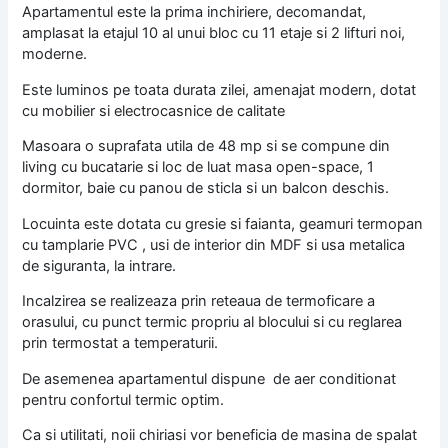
Apartamentul este la prima inchiriere, decomandat,
amplasat la etajul 10 al unui bloc cu 11 etaje si 2 lifturi noi,
moderne.
Este luminos pe toata durata zilei, amenajat modern, dotat
cu mobilier si electrocasnice de calitate
Masoara o suprafata utila de 48 mp si se compune din
living cu bucatarie si loc de luat masa open-space, 1
dormitor, baie cu panou de sticla si un balcon deschis.
Locuinta este dotata cu gresie si faianta, geamuri termopan
cu tamplarie PVC , usi de interior din MDF si usa metalica
de siguranta, la intrare.
Incalzirea se realizeaza prin reteaua de termoficare a
orasului, cu punct termic propriu al blocului si cu reglarea
prin termostat a temperaturii.
De asemenea apartamentul dispune de aer conditionat
pentru confortul termic optim.
Ca si utilitati, noii chiriasi vor beneficia de masina de spalat