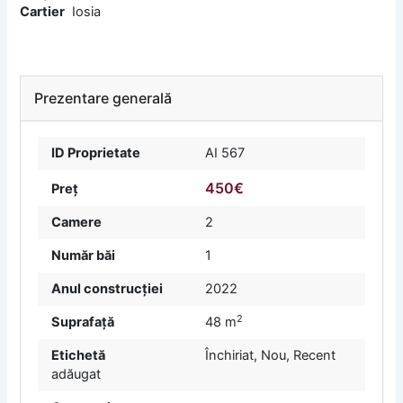
Cartier
Iosia
Prezentare generală
ID Proprietate
AI 567
450€
Preț
Camere
2
Număr băi
1
Anul construcției
2022
2
Suprafață
48 m
Etichetă
Închiriat
,
Nou
,
Recent
adăugat