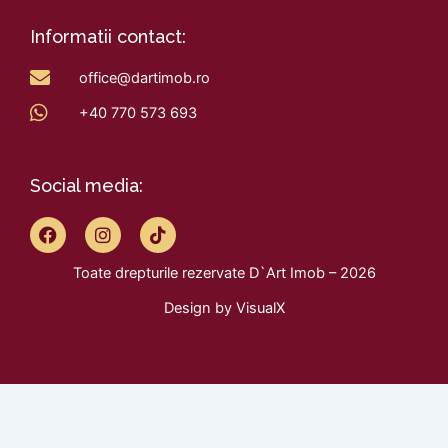
Informatii contact:
office@dartimob.ro
+40 770 573 693
Social media:
F
I
T
a
n
i
c
s
k
Toate drepturile rezervate D`Art Imob – 2026
e
t
t
b
a
o
Design by
VisualX
o
g
k
o
r
k
a
m