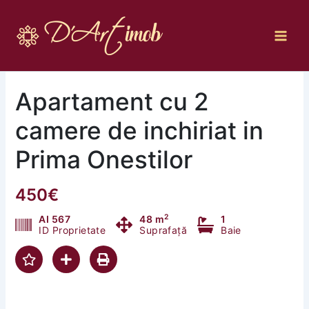
Skip
to
content
Apartament cu 2
camere de inchiriat in
Prima Onestilor
450€
2
AI 567
48 m
1
ID Proprietate
Suprafață
Baie