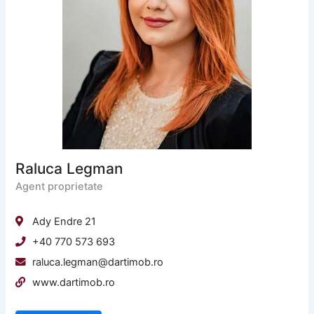
Raluca Legman
Agent proprietate
Ady Endre 21
+40 770 573 693
raluca.legman@dartimob.ro
www.dartimob.ro