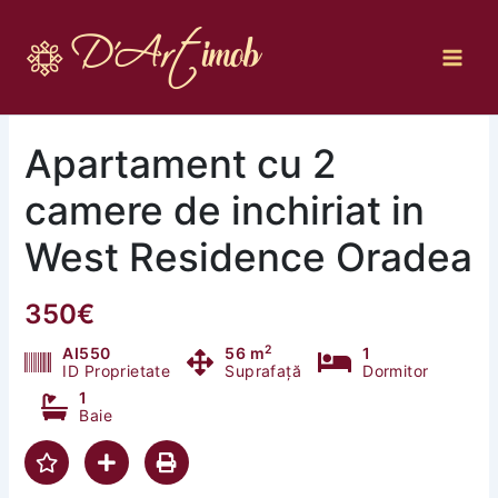
Skip
to
content
Apartament cu 2
camere de inchiriat in
West Residence Oradea
350€
2
AI550
56 m
1
ID Proprietate
Suprafață
Dormitor
1
Baie