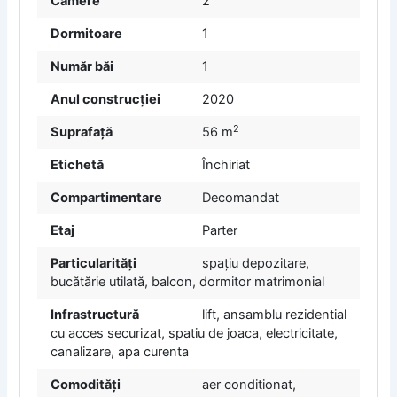
Camere
2
Dormitoare
1
Număr băi
1
Anul construcției
2020
2
Suprafață
56 m
Etichetă
Închiriat
Compartimentare
Decomandat
Etaj
Parter
Particularități
spațiu depozitare,
bucătărie utilată, balcon, dormitor matrimonial
Infrastructură
lift, ansamblu rezidential
cu acces securizat, spatiu de joaca, electricitate,
canalizare, apa curenta
Comodități
aer conditionat,