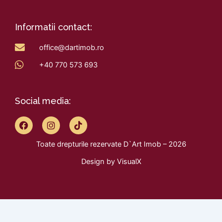
Informatii contact:
office@dartimob.ro
+40 770 573 693
Social media:
F
I
T
a
n
i
c
s
k
Toate drepturile rezervate D`Art Imob – 2026
e
t
t
b
a
o
Design by
VisualX
o
g
k
o
r
k
a
m