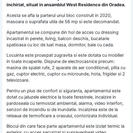
inchiriat, situat in ansamblul West Residence din Oradea.
Acesta se afla la parterul unui bloc construit in 2020,
masoara o suprafata utila de 56 mp si este decomandat.
Apartamentul se compune din hol de acces cu dressing
incastrat in perete, living, balcon deschis, bucatarie
spatioasa cu loc de luat masa, dormitor, baie cu cada.
Locuinta este proaspat zugravita si este dotata cu mobilier
in toate incaperile. Dispune de electrocasnice precum:
masina de spalat rufe, 2 aparate de aer conditionat, plita cu
gaz, cuptor electric, cuptor cu microunde, hota, frigider si 2
televizoare.
Pentru un plus de confort si siguranta, apartamentul este
dotat cu jaluzele electrice la toate ferestrele, incalzire in
pardoseala cu termostat ambiental, alarma, video interfon,
senzori de incendiu si de inundatie. Incalzirea este de la
reteaua de termoficare a orasului, contorizata individual.
Blocul din care face parte apartamentul este izolat termic la
exterior, cu acces securizat si supravegheat video.