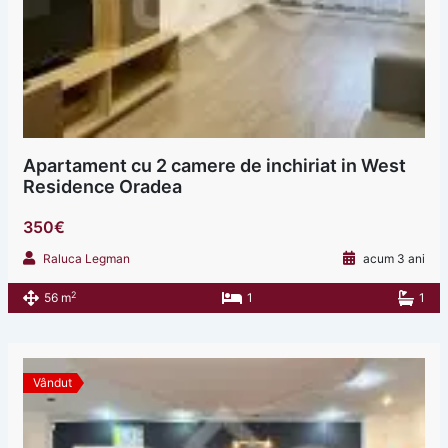
Apartament cu 2 camere de inchiriat in West
Residence Oradea
350€
Raluca Legman
acum 3 ani
2
56 m
1
1
Vândut