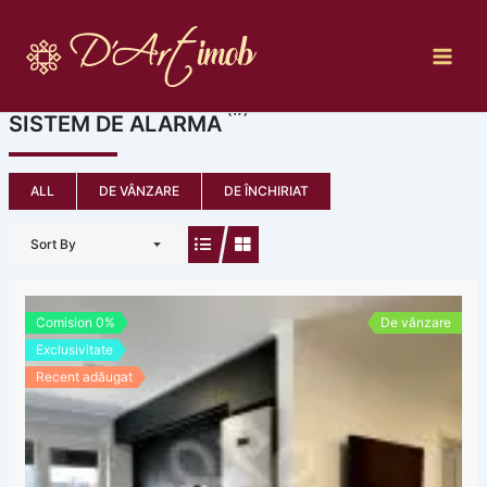
Skip
to
content
(17)
SISTEM DE ALARMA
ALL
DE VÂNZARE
DE ÎNCHIRIAT
Sort By
Comision 0%
De vânzare
Exclusivitate
Recent adăugat