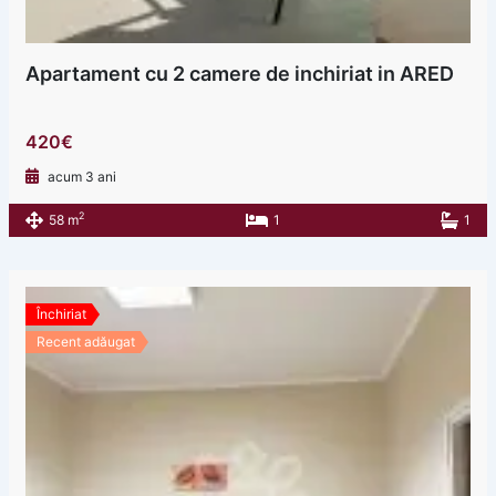
Apartament cu 2 camere de inchiriat in ARED
420€
acum 3 ani
2
58 m
1
1
Închiriat
Recent adăugat