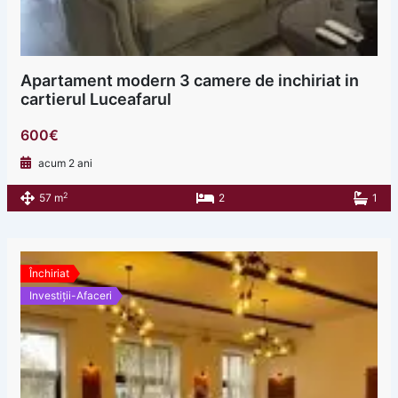
Apartament modern 3 camere de inchiriat in
cartierul Luceafarul
600€
acum 2 ani
2
57 m
2
1
Închiriat
Investiții-Afaceri