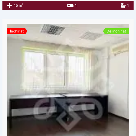
2
45 m
1
1
Închiriat
De închiriat