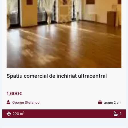
Spatiu comercial de inchiriat ultracentral
1,600€
George Ștefanco
acum 2 ani
2
200 m
2