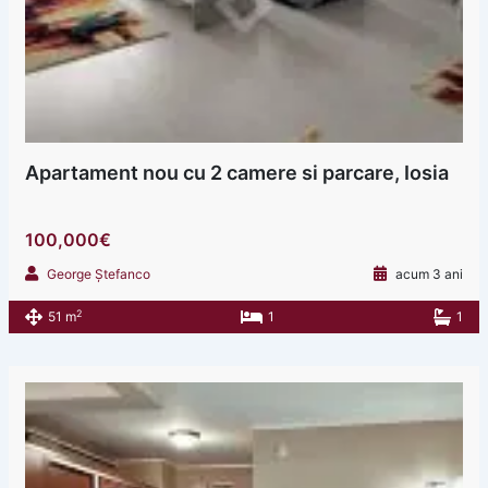
Apartament nou cu 2 camere si parcare, Iosia
100,000€
George Ștefanco
acum 3 ani
2
51 m
1
1