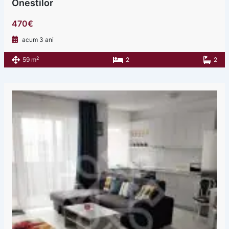
Onestilor
470€
acum 3 ani
2
59 m
2
2