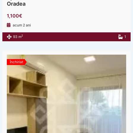
Oradea
1,100€
acum 2 ani
2
93 m
1
Închiriat