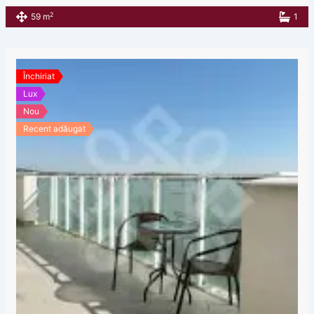
2
59 m
1
Închiriat
Lux
Nou
Recent adăugat