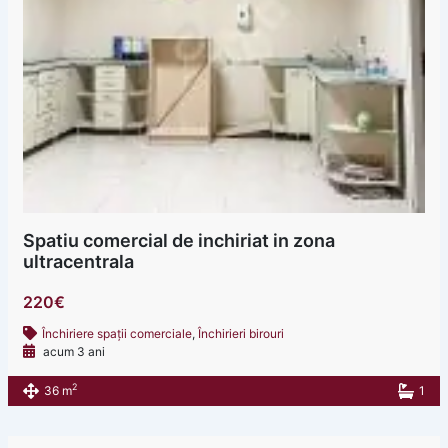
Spatiu comercial de inchiriat in zona
ultracentrala
220€
Închiriere spații comerciale
,
Închirieri birouri
acum 3 ani
2
36 m
1