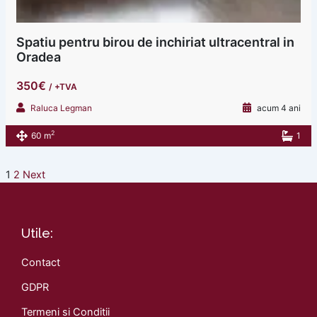
Spatiu pentru birou de inchiriat ultracentral in
Oradea
350€
/ +TVA
Raluca Legman
acum 4 ani
2
60 m
1
1
2
Next
Utile:
Contact
GDPR
Termeni si Conditii