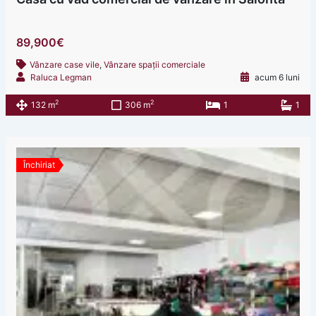
89,900€
Vânzare case vile
,
Vânzare spații comerciale
Raluca Legman
acum 6 luni
2
2
132 m
306 m
1
1
Închiriat