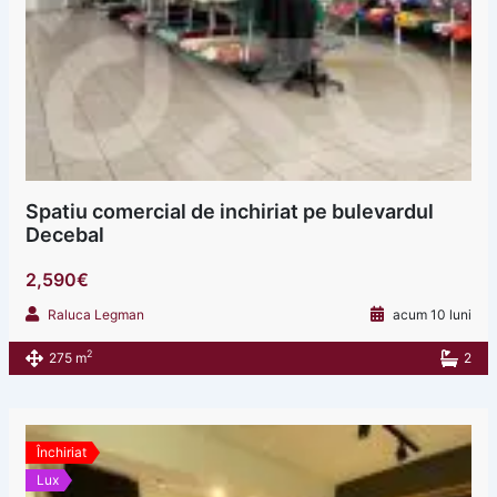
Spatiu comercial de inchiriat pe bulevardul
Decebal
2,590€
Raluca Legman
acum 10 luni
2
275 m
2
Închiriat
Lux