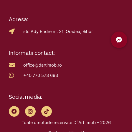
Adresa:
str. Ady Endre nr. 21, Oradea, Bihor
Informatii contact:
office@dartimob.ro
+40 770 573 693
Social media:
F
I
T
a
n
i
c
s
k
Toate drepturile rezervate D`Art Imob – 2026
e
t
t
b
a
o