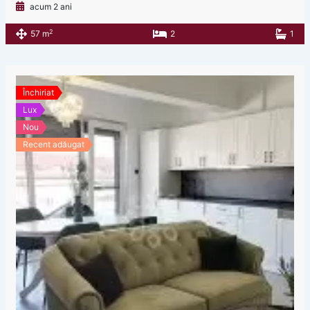
acum 2 ani
2
57 m
2
1
Închiriat
Lux
Nou
Recent adăugat