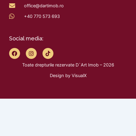
office@dartimob.ro
+40 770 573 693
Social media:
F
I
T
a
n
i
c
s
k
Toate drepturile rezervate D`Art Imob – 2026
e
t
t
b
a
o
Design by
VisualX
o
g
k
o
r
k
a
m