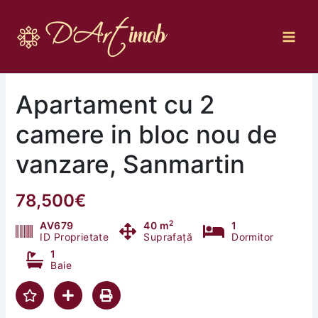
Skip
to
content
Apartament cu 2
camere in bloc nou de
vanzare, Sanmartin
78,500€
2
AV679
40 m
1
ID Proprietate
Suprafață
Dormitor
1
Baie