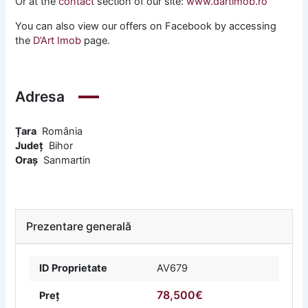
Or at the
contact
section of our site:
www.dartimob.ro
You can also view our offers on Facebook by accessing
the
D’Art Imob
page.
Adresa
Țara
România
Județ
Bihor
Oraș
Sanmartin
Prezentare generală
ID Proprietate
AV679
78,500€
Preț