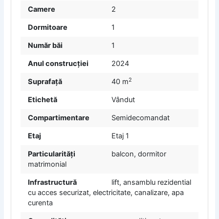
Camere
2
Dormitoare
1
Număr băi
1
Anul construcției
2024
2
Suprafață
40 m
Etichetă
Vândut
Compartimentare
Semidecomandat
Etaj
Etaj 1
Particularități
balcon, dormitor
matrimonial
Infrastructură
lift, ansamblu rezidential
cu acces securizat, electricitate, canalizare, apa
curenta