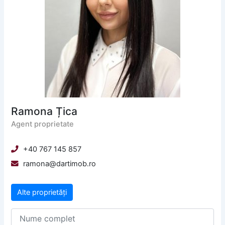
Ramona Țica
Agent proprietate
+40 767 145 857
ramona@dartimob.ro
Alte proprietăți