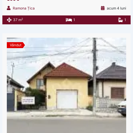
Ramona Țica
acum 4 luni
2
37 m
1
1
Vândut