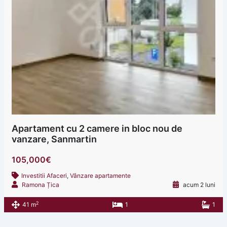
Apartament cu 2 camere in bloc nou de
vanzare, Sanmartin
105,000€
Investitii Afaceri
,
Vânzare apartamente
Ramona Țica
acum 2 luni
2
41 m
1
1