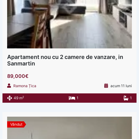
Apartament nou cu 2 camere de vanzare, in
Sanmartin
89,000€
Ramona Țica
acum 11 luni
2
49 m
1
1
Vândut