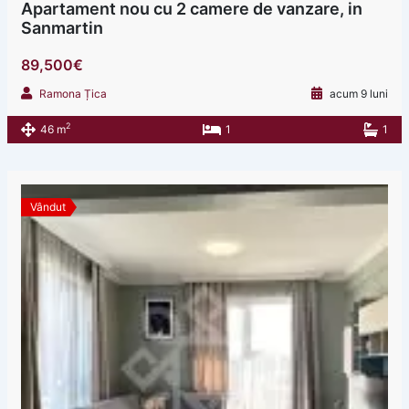
Apartament nou cu 2 camere de vanzare, in
Sanmartin
89,500€
Ramona Țica
acum 9 luni
2
46 m
1
1
Vândut