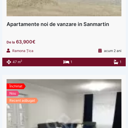
Apartamente noi de vanzare in Sanmartin
63,900€
De la
Ramona Țica
acum 2 ani
2
47 m
1
1
Închiriat
Nou
Recent adăugat