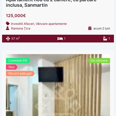
inclusa, Sanmartin
125,000€
Investitii Afaceri
,
Vânzare apartamente
Ramona Țica
acum 2 luni
2
57 m
1
1
Comision 0%
De vânzare
Nou
Recent adăugat