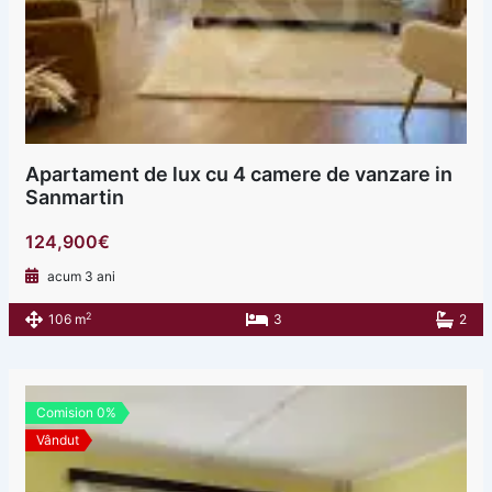
Apartament de lux cu 4 camere de vanzare in
Sanmartin
124,900€
acum 3 ani
2
106 m
3
2
Comision 0%
Vândut