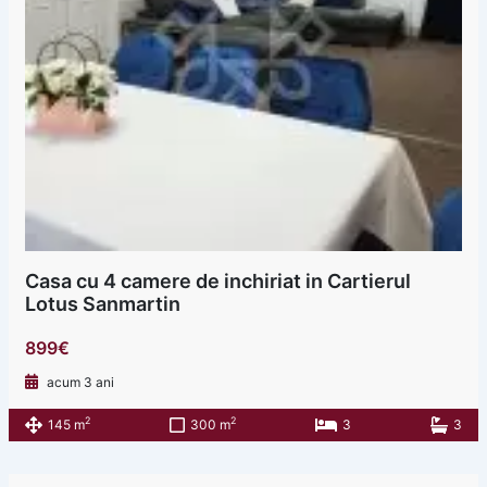
Casa cu 4 camere de inchiriat in Cartierul
Lotus Sanmartin
899€
acum 3 ani
2
2
145 m
300 m
3
3