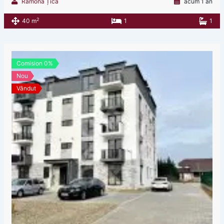
Ramona Țica
acum 1 an
2
40 m
1
1
Comision 0%
Nou
Vândut