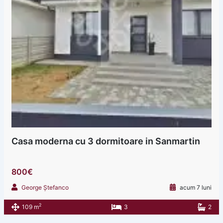
Casa moderna cu 3 dormitoare in Sanmartin
800€
George Ștefanco
acum 7 luni
2
109 m
3
2