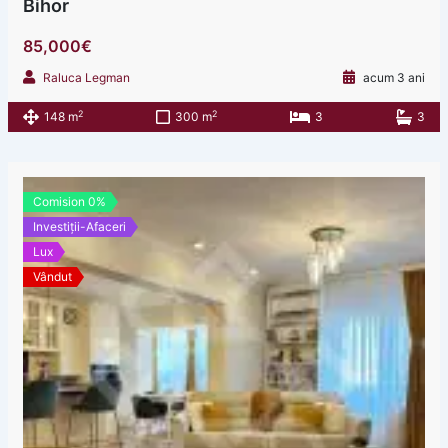
Bihor
85,000€
Raluca Legman
acum 3 ani
2
2
148 m
300 m
3
3
Comision 0%
Investiții-Afaceri
Lux
Vândut