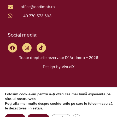
office@dartimob.ro
+40 770 573 693
Social media:
F
I
T
a
n
i
c
s
k
Toate drepturile rezervate D`Art Imob – 2026
e
t
t
b
a
o
Design by
VisualX
o
g
k
o
r
k
a
m
Folosim cookie-uri pentru a-ți oferi cea mai bună experiență pe
site-ul nostru web.
Poți afla mai multe despre cookie-urile pe care le folosim sau să
le dezactivezi în
setări
.