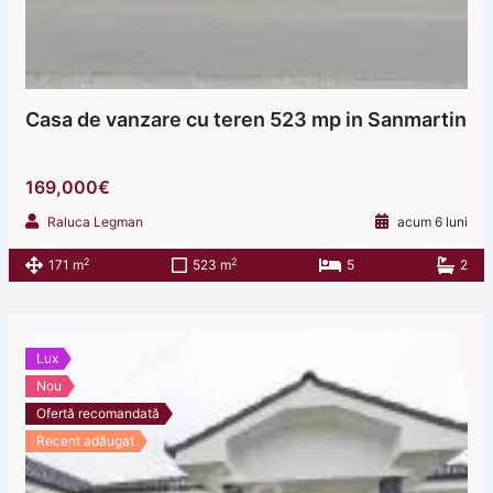
Casa de vanzare cu teren 523 mp in Sanmartin
169,000€
Raluca Legman
acum 6 luni
2
2
171 m
523 m
5
2
Lux
Nou
Ofertă recomandată
Recent adăugat