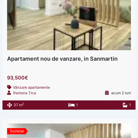
Apartament nou de vanzare, in Sanmartin
93,500€
Vânzare apartamente
Ramona Țica
acum 2 luni
2
37 m
1
1
Închiriat