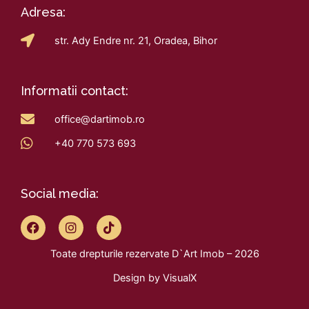
Adresa:
str. Ady Endre nr. 21, Oradea, Bihor
Informatii contact:
office@dartimob.ro
+40 770 573 693
Social media:
F
I
T
a
n
i
c
s
k
Toate drepturile rezervate D`Art Imob – 2026
e
t
t
b
a
o
Design by
VisualX
o
g
k
o
r
k
a