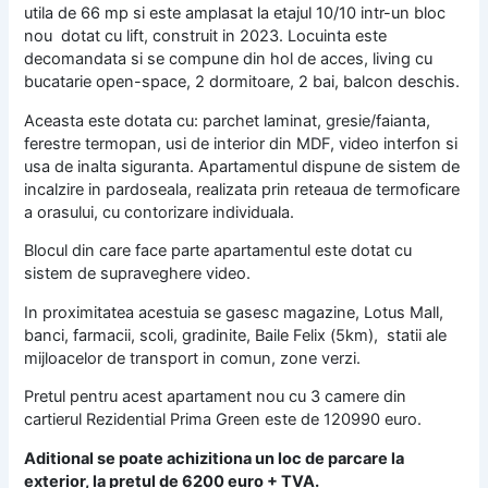
utila de 66 mp si este amplasat la etajul 10/10 intr-un bloc
nou dotat cu lift, construit in 2023. Locuinta este
decomandata si se compune din hol de acces, living cu
bucatarie open-space, 2 dormitoare, 2 bai, balcon deschis.
Aceasta este dotata cu: parchet laminat, gresie/faianta,
ferestre termopan, usi de interior din MDF, video interfon si
usa de inalta siguranta. Apartamentul dispune de sistem de
incalzire in pardoseala, realizata prin reteaua de termoficare
a orasului, cu contorizare individuala.
Blocul din care face parte apartamentul este dotat cu
sistem de supraveghere video.
In proximitatea acestuia se gasesc magazine, Lotus Mall,
banci, farmacii, scoli, gradinite, Baile Felix (5km), statii ale
mijloacelor de transport in comun, zone verzi.
Pretul pentru acest apartament nou cu 3 camere din
cartierul Rezidential Prima Green este de 120990 euro.
Aditional se poate achizitiona un loc de parcare la
exterior, la pretul de 6200 euro + TVA.