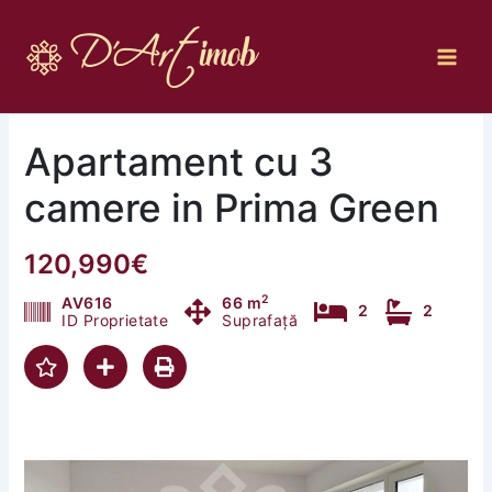
Skip
to
content
Apartament cu 3
camere in Prima Green
120,990€
2
AV616
66 m
2
2
ID Proprietate
Suprafață