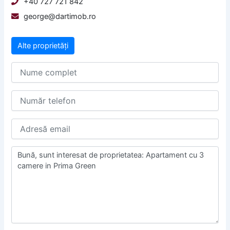
+40 727 721 842
george@dartimob.ro
Alte proprietăți