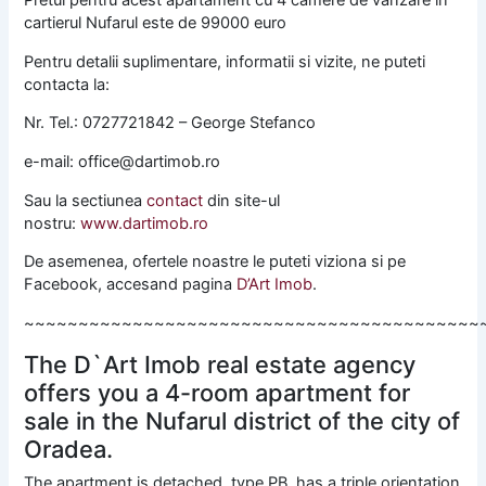
Pretul pentru acest apartament cu 4 camere de vanzare in
cartierul Nufarul este de 99000 euro
Pentru detalii suplimentare, informatii si vizite, ne puteti
contacta la:
Nr. Tel.: 0727721842 – George Stefanco
e-mail: office@dartimob.ro
Sau la sectiunea
contact
din site-ul
nostru:
www.dartimob.ro
De asemenea, ofertele noastre le puteti viziona si pe
Facebook, accesand pagina
D’Art Imob
.
~~~~~~~~~~~~~~~~~~~~~~~~~~~~~~~~~~~~~~~~~~
The D`Art Imob real estate agency
offers you a 4-room apartment for
sale in the Nufarul district of the city of
Oradea.
The apartment is detached, type PB, has a triple orientation