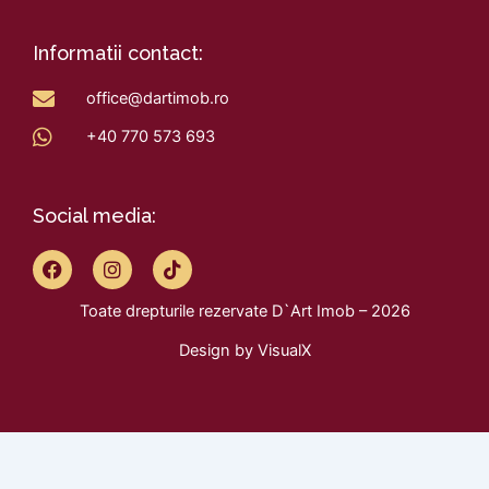
Informatii contact:
office@dartimob.ro
+40 770 573 693
Social media:
F
I
T
a
n
i
c
s
k
Toate drepturile rezervate D`Art Imob – 2026
e
t
t
b
a
o
Design by
VisualX
o
g
k
o
r
k
a
m