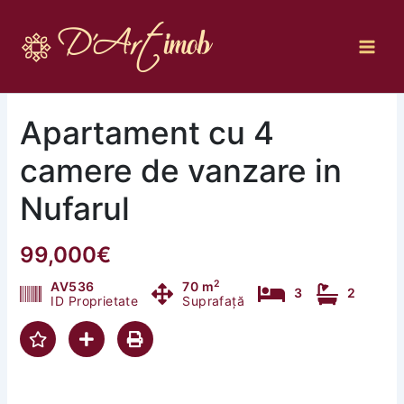
Skip
to
content
Apartament cu 4
camere de vanzare in
Nufarul
99,000€
2
AV536
70 m
3
2
ID Proprietate
Suprafață