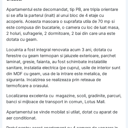
Apartamentul este decomandat, tip PB, are tripla orientare
si se afla la parterul (inalt) al unui bloc de 4 etaje cu
acoperis. Aceasta masoara o suprafata utila de 70 mp si
este compusa din bucatarie, o camera cu loc de luat masa,
2 holuri, sufragerie, 2 dormitoare, 2 bai din care una este
dotata cu geam.
Locuinta a fost integral renovata acum 3 ani, dotata cu
ferestre cu geam termopan si jaluzele exterioare, parchet
laminat, gresie, faianta, au fost schimbate instalatiile
sanitare, instalatia electrica (pe cupru), usile de interior sunt
din MDF cu geam, usa de la intrare este metalica, de
siguranta. Incalzirea se realizeaza prin reteaua de
termoficare a orasului.
Localizarea excelenta cu magazine, scoli, gradinite, parcuri,
banci si mijloace de transport in comun, Lotus Mall.
Apartamentul se vinde mobilat si utilat, dotat cu aparat de
aer conditionat.