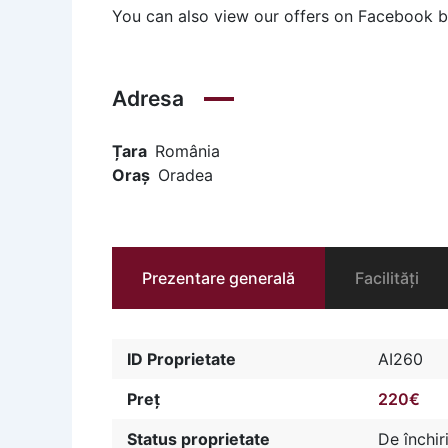
You can also view our offers on Facebook 
Adresa
Țara
România
Oraș
Oradea
Prezentare generală
Facilități
ID Proprietate
AI260
Preț
220€
Status proprietate
De închir