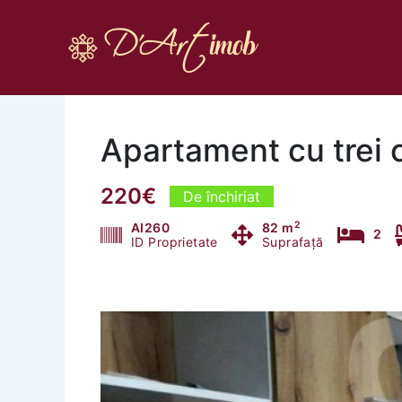
Skip
to
content
Apartament cu trei 
220€
De închiriat
2
AI260
82 m
2
ID Proprietate
Suprafață