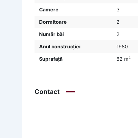
Camere
3
Dormitoare
2
Număr băi
2
Anul construcției
1980
2
Suprafață
82 m
Contact