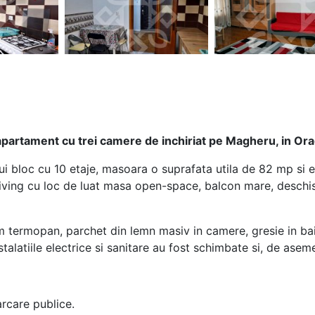
apartament cu trei camere de inchiriat pe Magheru, in Or
nui bloc cu 10 etaje, masoara o suprafata utila de 82 mp s
living cu loc de luat masa open-space, balcon mare, deschis
termopan, parchet din lemn masiv in camere, gresie in baie 
stalatiile electrice si sanitare au fost schimbate si, de asem
arcare publice.