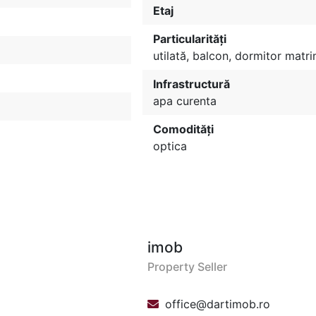
Etaj
Particularități
utilată, balcon, dormitor matr
Infrastructură
apa curenta
Comodități
optica
imob
Property Seller
office@dartimob.ro