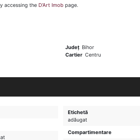
by accessing the
D’Art Imob
page.
Județ
Bihor
Cartier
Centru
Etichetă
adăugat
Compartimentare
iat