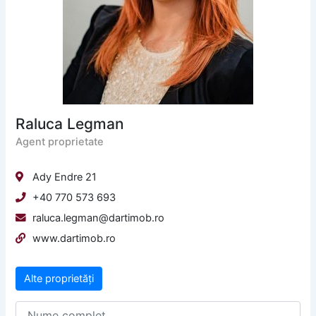
Raluca Legman
Agent proprietate
Ady Endre 21
+40 770 573 693
raluca.legman@dartimob.ro
www.dartimob.ro
Alte proprietăți