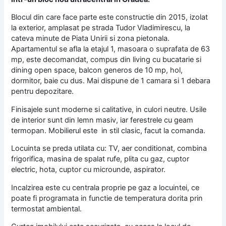
Blocul din care face parte este constructie din 2015, izolat
la exterior, amplasat pe strada Tudor Vladimirescu, la
cateva minute de Piata Unirii si zona pietonala.
Apartamentul se afla la etajul 1, masoara o suprafata de 63
mp, este decomandat, compus din living cu bucatarie si
dining open space, balcon generos de 10 mp, hol,
dormitor, baie cu dus. Mai dispune de 1 camara si 1 debara
pentru depozitare.
Finisajele sunt moderne si calitative, in culori neutre. Usile
de interior sunt din lemn masiv, iar ferestrele cu geam
termopan. Mobilierul este in stil clasic, facut la comanda.
Locuinta se preda utilata cu: TV, aer conditionat, combina
frigorifica, masina de spalat rufe, plita cu gaz, cuptor
electric, hota, cuptor cu microunde, aspirator.
Incalzirea este cu centrala proprie pe gaz a locuintei, ce
poate fi programata in functie de temperatura dorita prin
termostat ambiental.