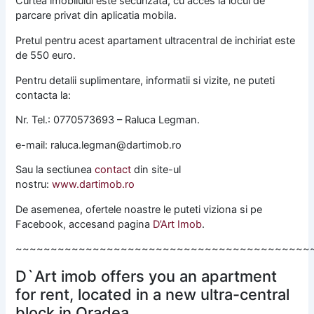
Curtea imobilului este securizata, cu acces la locul de
parcare privat din aplicatia mobila.
Pretul pentru acest apartament ultracentral de inchiriat este
de 550 euro.
Pentru detalii suplimentare, informatii si vizite, ne puteti
contacta la:
Nr. Tel.: 0770573693 – Raluca Legman.
e-mail: raluca.legman@dartimob.ro
Sau la sectiunea
contact
din site-ul
nostru:
www.dartimob.ro
De asemenea, ofertele noastre le puteti viziona si pe
Facebook, accesand pagina
D’Art Imob
.
~~~~~~~~~~~~~~~~~~~~~~~~~~~~~~~~~~~~~~~~~~
D`Art imob offers you an apartment
for rent, located in a new ultra-central
block in Oradea.