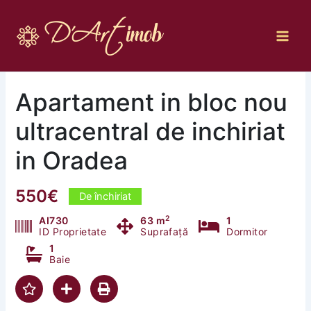
Skip
to
content
Apartament in bloc nou
ultracentral de inchiriat
in Oradea
550€
De închiriat
2
AI730
63 m
1
ID Proprietate
Suprafață
Dormitor
1
Baie