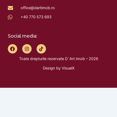
office@dartimob.ro
+40 770 573 693
Social media:
F
I
T
a
n
i
c
s
k
Toate drepturile rezervate D`Art Imob – 2026
e
t
t
b
a
o
Design by
VisualX
o
g
k
o
r
k
a
m