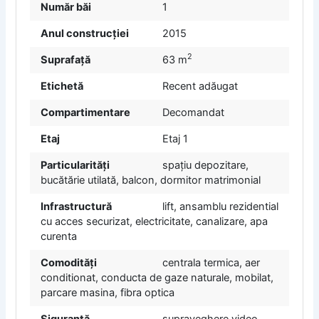
Număr băi
1
Anul construcției
2015
2
Suprafață
63 m
Etichetă
Recent adăugat
Compartimentare
Decomandat
Etaj
Etaj 1
Particularități
spațiu depozitare,
bucătărie utilată, balcon, dormitor matrimonial
Infrastructură
lift, ansamblu rezidential
cu acces securizat, electricitate, canalizare, apa
curenta
Comodități
centrala termica, aer
conditionat, conducta de gaze naturale, mobilat,
parcare masina, fibra optica
Siguranță
supraveghere video