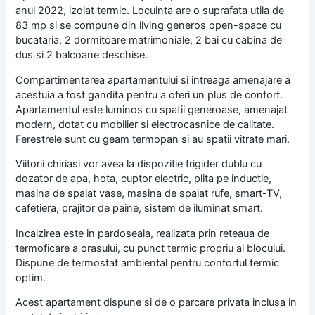
anul 2022, izolat termic. Locuinta are o suprafata utila de
83 mp si se compune din living generos open-space cu
bucataria, 2 dormitoare matrimoniale, 2 bai cu cabina de
dus si 2 balcoane deschise.
Compartimentarea apartamentului si intreaga amenajare a
acestuia a fost gandita pentru a oferi un plus de confort.
Apartamentul este luminos cu spatii generoase, amenajat
modern, dotat cu mobilier si electrocasnice de calitate.
Ferestrele sunt cu geam termopan si au spatii vitrate mari.
Viitorii chiriasi vor avea la dispozitie frigider dublu cu
dozator de apa, hota, cuptor electric, plita pe inductie,
masina de spalat vase, masina de spalat rufe, smart-TV,
cafetiera, prajitor de paine, sistem de iluminat smart.
Incalzirea este in pardoseala, realizata prin reteaua de
termoficare a orasului, cu punct termic propriu al blocului.
Dispune de termostat ambiental pentru confortul termic
optim.
Acest apartament dispune si de o parcare privata inclusa in