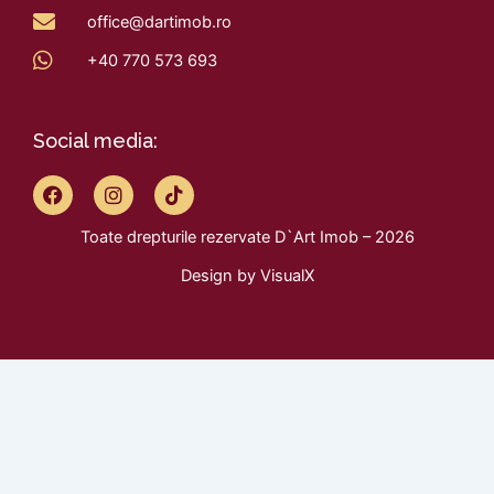
office@dartimob.ro
+40 770 573 693
Social media:
F
I
T
a
n
i
c
s
k
Toate drepturile rezervate D`Art Imob – 2026
e
t
t
b
a
o
Design by
VisualX
o
g
k
o
r
k
a
m