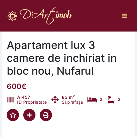
Skip
to
content
Apartament lux 3
camere de inchiriat in
bloc nou, Nufarul
600€
2
AI457
83 m
2
2
ID Proprietate
Suprafață