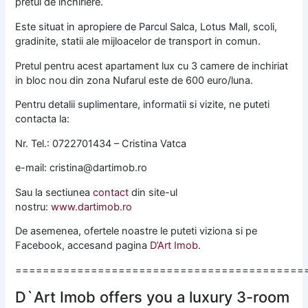
pretul de inchiriere.
Este situat in apropiere de Parcul Salca, Lotus Mall, scoli,
gradinite, statii ale mijloacelor de transport in comun.
Pretul pentru acest apartament lux cu 3 camere de inchiriat
in bloc nou din zona Nufarul este de 600 euro/luna.
Pentru detalii suplimentare, informatii si vizite, ne puteti
contacta la:
Nr. Tel.: 0722701434 – Cristina Vatca
e-mail: cristina@dartimob.ro
Sau la sectiunea
contact
din site-ul
nostru:
www.dartimob.ro
De asemenea, ofertele noastre le puteti viziona si pe
Facebook, accesand pagina
D’Art Imob
.
==========================================
D`Art Imob offers you a luxury 3-room