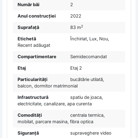
Număr băi
2
Anul construcției
2022
2
Suprafață
83 m
Etichetă
Închiriat
,
Lux
,
Nou
,
Recent adăugat
Compartimentare
Semidecomandat
Etaj
Etaj 2
Particularități
bucătărie utilată,
balcon, dormitor matrimonial
Infrastructură
spatiu de joaca,
electricitate, canalizare, apa curenta
Comodități
centrala termica,
mobilat, parcare masina, fibra optica
Siguranță
supraveghere video