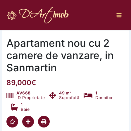
Skip
to
content
Apartament nou cu 2
camere de vanzare, in
Sanmartin
89,000€
2
AV668
49 m
1
ID Proprietate
Suprafață
Dormitor
1
Baie