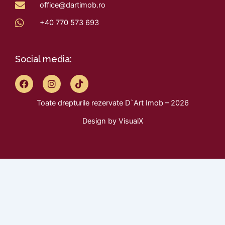
office@dartimob.ro
+40 770 573 693
Social media:
F
I
T
a
n
i
c
s
k
Toate drepturile rezervate D`Art Imob – 2026
e
t
t
b
a
o
Design by
VisualX
o
g
k
o
r
k
a
m