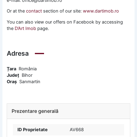
e-mail: office@dartimob.ro
Or at the
contact
section of our site:
www.dartimob.ro
You can also view our offers on Facebook by accessing
the
D’Art Imob
page.
Adresa
Țara
România
Județ
Bihor
Oraș
Sanmartin
Prezentare generală
ID Proprietate
AV668