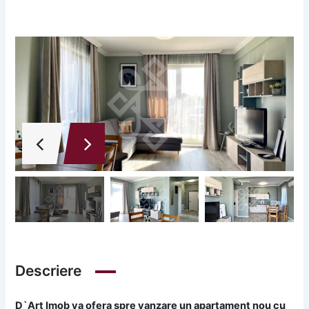
Descriere
D`Art Imob va ofera
spre vanzare
un apartament nou cu