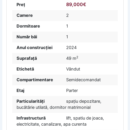
89,000€
Preț
Camere
2
Dormitoare
1
Număr băi
1
Anul construcției
2024
2
Suprafață
49 m
Etichetă
Vândut
Compartimentare
Semidecomandat
Etaj
Parter
Particularități
spațiu depozitare,
bucătărie utilată, dormitor matrimonial
Infrastructură
lift, spatiu de joaca,
electricitate, canalizare, apa curenta