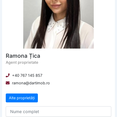
Ramona Țica
Agent proprietate
+40 767 145 857
ramona@dartimob.ro
Alte proprietăți