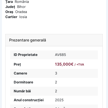
Țara
România
Județ
Bihor
Oraș
Oradea
Cartier
Iosia
Prezentare generală
ID Proprietate
AV685
135,000€
Preț
/ +TVA
Camere
3
Dormitoare
2
Număr băi
2
Anul construcției
2025
2