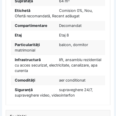
Suprafață
64 m
Etichetă
Comision 0%
,
Nou
,
Ofertă recomandată
,
Recent adăugat
Compartimentare
Decomandat
Etaj
Etaj 8
Particularități
balcon, dormitor
matrimonial
Infrastructură
lift, ansamblu rezidential
cu acces securizat, electricitate, canalizare, apa
curenta
Comodități
aer conditionat
Siguranță
supraveghere 24/7,
supraveghere video, videointerfon