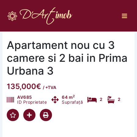
Skip
to
content
Apartament nou cu 3
camere si 2 bai in Prima
Urbana 3
135,000€
/ +TVA
2
AV685
64 m
2
2
ID Proprietate
Suprafață