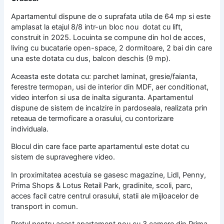
Apartamentul dispune de o suprafata utila de 64 mp si este
amplasat la etajul 8/8 intr-un bloc nou dotat cu lift,
construit in 2025. Locuinta se compune din hol de acces,
living cu bucatarie open-space, 2 dormitoare, 2 bai din care
una este dotata cu dus, balcon deschis (9 mp).
Aceasta este dotata cu: parchet laminat, gresie/faianta,
ferestre termopan, usi de interior din MDF, aer conditionat,
video interfon si usa de inalta siguranta. Apartamentul
dispune de sistem de incalzire in pardoseala, realizata prin
reteaua de termoficare a orasului, cu contorizare
individuala.
Blocul din care face parte apartamentul este dotat cu
sistem de supraveghere video.
In proximitatea acestuia se gasesc magazine, Lidl, Penny,
Prima Shops & Lotus Retail Park, gradinite, scoli, parc,
acces facil catre centrul orasului, statii ale mijloacelor de
transport in comun.