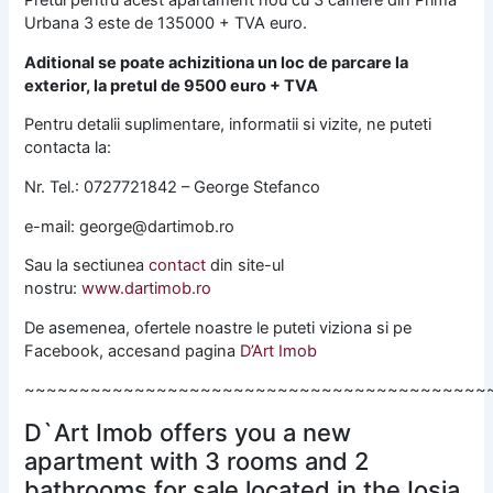
Pretul pentru acest apartament nou cu 3 camere din Prima
Urbana 3 este de 135000 + TVA euro.
Aditional se poate achizitiona un loc de parcare la
exterior, la pretul de 9500 euro + TVA
Pentru detalii suplimentare, informatii si vizite, ne puteti
contacta la:
Nr. Tel.: 0727721842 – George Stefanco
e-mail: george@dartimob.ro
Sau la sectiunea
contact
din site-ul
nostru:
www.dartimob.ro
De asemenea, ofertele noastre le puteti viziona si pe
Facebook, accesand pagina
D’Art Imob
~~~~~~~~~~~~~~~~~~~~~~~~~~~~~~~~~~~~~~~~~~
D`Art Imob offers you a new
apartment with 3 rooms and 2
bathrooms for sale located in the Iosia