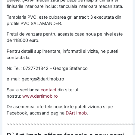
perete. ȘAPA: mecanizata pe baza de nisip si ciment si
finisarile interioare includ: tencuiala interioara mecanizata.
Tamplaria PVC, este culoarea gri antracit 3 executata din
profile PVC SALAMANDER.
Pretul de vanzare pentru aceasta casa noua pe nivel este
de 118000 euro.
Pentru detalii suplimentare, informatii si vizite, ne puteti
contacta la:
Nr. Tel.: 0727721842 – George Stefanco
e-mail: george@dartimob.ro
Sau la sectiunea
contact
din site-ul
nostru:
www.dartimob.ro
De asemenea, ofertele noastre le puteti viziona si pe
Facebook, accesand pagina
D’Art Imob
.
~~~~~~~~~~~~~~~~~~~~~~~~~~~~~~~~~~~~~~~~~~