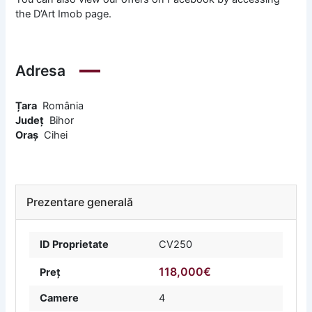
the D’Art Imob page.
Adresa
Țara
România
Județ
Bihor
Oraș
Cihei
Prezentare generală
ID Proprietate
CV250
118,000€
Preț
Camere
4