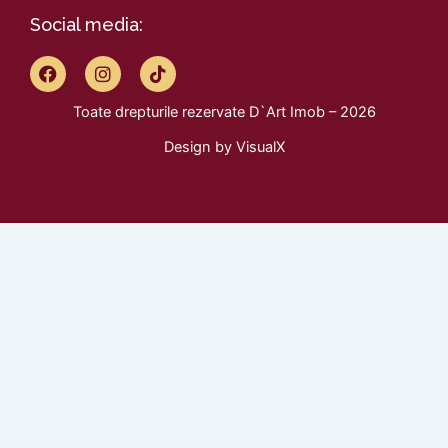
Social media:
F
I
T
a
n
i
c
s
k
Toate drepturile rezervate D`Art Imob – 2026
e
t
t
b
a
o
Design by
VisualX
o
g
k
o
r
k
a
m