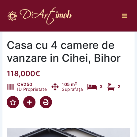
Skip
to
content
Casa cu 4 camere de
vanzare in Cihei, Bihor
118,000€
2
CV250
105 m
3
2
ID Proprietate
Suprafață