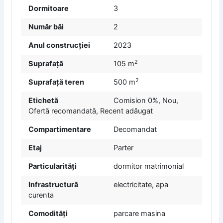
Dormitoare
3
Număr băi
2
Anul construcției
2023
2
Suprafață
105 m
2
Suprafață teren
500 m
Etichetă
Comision 0%
,
Nou
,
Ofertă recomandată
,
Recent adăugat
Compartimentare
Decomandat
Etaj
Parter
Particularități
dormitor matrimonial
Infrastructură
electricitate, apa
curenta
Comodități
parcare masina