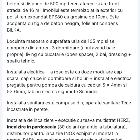
beton si dispune de 500 mp teren aferent si are front
stradal de 16 ml. Imobilul este termoizolat la exterior cu
polistiren expandat EPS80 cu grosime de 10cm. Este
acoperita cu tigla de beton neagra, folie anticondens
BILKA.
Locuinta masoara o suprafata utila de 105 mp si se
compune din antreu, 3 dormitoare (unul avand baie
proprie), living cu bucatarie (open space), 2 bai, dressing +
spatiu tehnic.
Instalatia electrica – la rosu este cu doze modulare cap
scara, cap cruce in dormitoare si holuri + instalatie electrica
pregatita pentru pompa de caldura cu cabluri 5 x 4mm si
5x 6mm, tablou electric sigurante Schnider.
Instalatia sanitara este compusa din, aparate sanitare Tece
încastrate in perete.
Instalatia de incalziere – executie cu teava multistrat HERZ,
incalzire in pardoseala
(30 de ani garantie la tubulatura),
distribuitor pentru incalzire INOX echipat si montat in