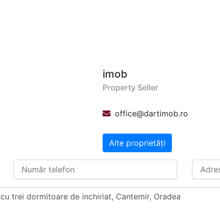
imob
Property Seller
office@dartimob.ro
Alte proprietăți