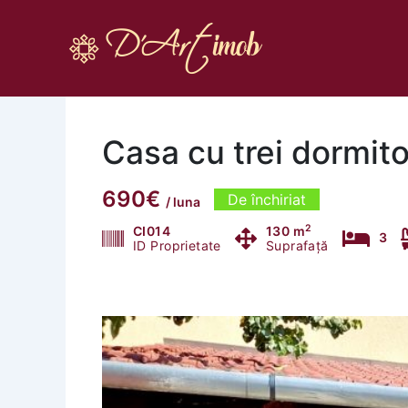
Skip
to
content
Casa cu trei dormito
690€
De închiriat
/ luna
2
CI014
130 m
3
ID Proprietate
Suprafață