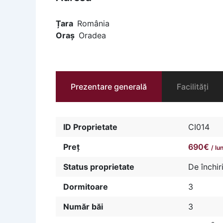
Țara
România
Oraș
Oradea
Prezentare generală
Facilități
ID Proprietate
CI014
Preț
690€
/ lu
Status proprietate
De închir
Dormitoare
3
Număr băi
3