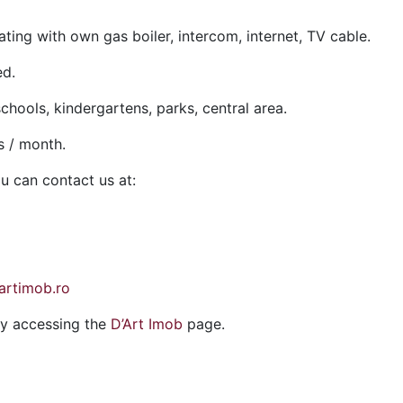
ating with own gas boiler, intercom, internet, TV cable.
ed.
chools, kindergartens, parks, central area.
s / month.
ou can contact us at:
rtimob.ro
by accessing the
D’Art Imob
page.