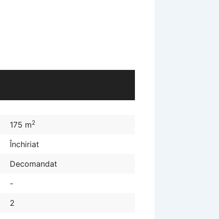
2
175 m
Închiriat
Decomandat
-
2