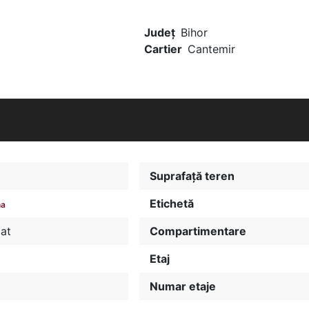
Județ
Bihor
Cartier
Cantemir
Suprafață teren
Etichetă
na
iat
Compartimentare
Etaj
Numar etaje