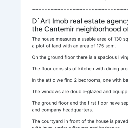
~~~~~~~~~~~~~~~~~~~~~~~~~~~~~~
D`Art Imob real estate agency
the Cantemir neighborhood o
The house measures a usable area of ​​130 squ
a plot of land with an area of ​​175 sqm.
On the ground floor there is a spacious liv
The floor consists of kitchen with dining a
In the attic we find 2 bedrooms, one with b
The windows are double-glazed and equipped 
The ground floor and the first floor have se
and company headquarters.
The courtyard in front of the house is pave