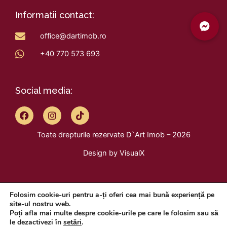
Informatii contact:
office@dartimob.ro
+40 770 573 693
Social media:
F
I
T
a
n
i
c
s
k
Toate drepturile rezervate D`Art Imob – 2026
e
t
t
b
a
o
Design by
VisualX
o
g
k
o
r
k
a
m
Folosim cookie-uri pentru a-ți oferi cea mai bună experiență pe
site-ul nostru web.
Poți afla mai multe despre cookie-urile pe care le folosim sau să
le dezactivezi în
setări
.