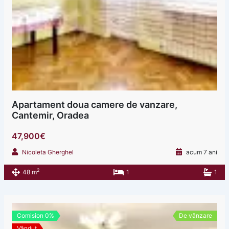
Apartament doua camere de vanzare,
Cantemir, Oradea
47,900€
Nicoleta Gherghel
acum 7 ani
2
48 m
1
1
Comision 0%
De vânzare
Vândut