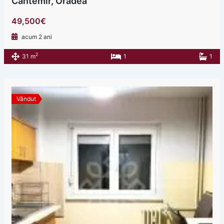
Cantemir, Oradea
49,500€
acum 2 ani
2
31 m
1
1
Vândut