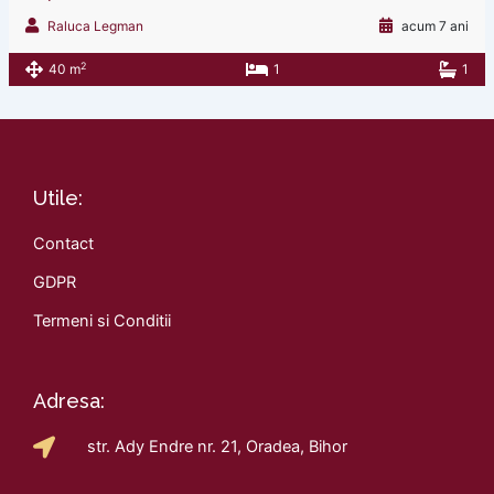
Raluca Legman
acum 7 ani
2
40 m
1
1
Utile:
Contact
GDPR
Termeni si Conditii
Adresa:
str. Ady Endre nr. 21, Oradea, Bihor