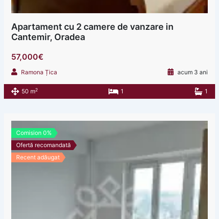
Apartament cu 2 camere de vanzare in
Cantemir, Oradea
57,000€
Ramona Țica
acum 3 ani
2
50 m
1
1
Comision 0%
Ofertă recomandată
Recent adăugat