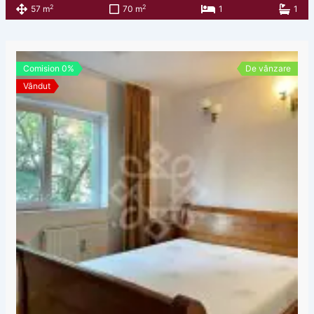
2
2
57 m
70 m
1
1
Comision 0%
De vânzare
Vândut