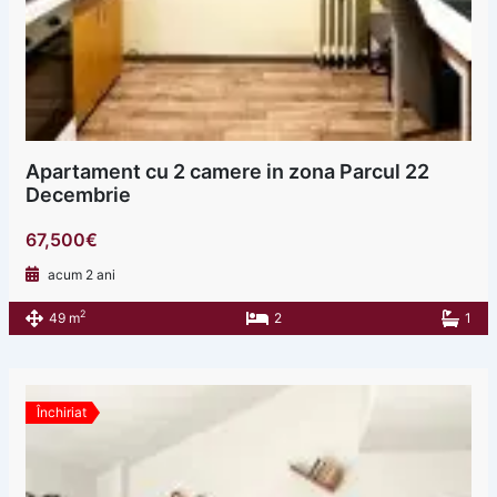
Apartament cu 2 camere in zona Parcul 22
Decembrie
67,500€
acum 2 ani
2
49 m
2
1
Închiriat