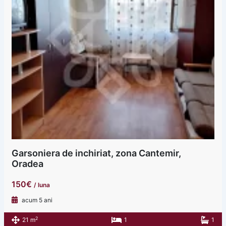
Garsoniera de inchiriat, zona Cantemir,
Oradea
150€
/ luna
acum 5 ani
2
21 m
1
1