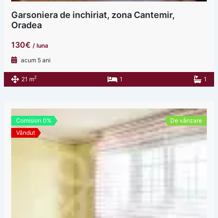
Garsoniera de inchiriat, zona Cantemir,
Oradea
130€
/ luna
acum 5 ani
2
21 m
1
1
Comision 0%
De vânzare
Vândut