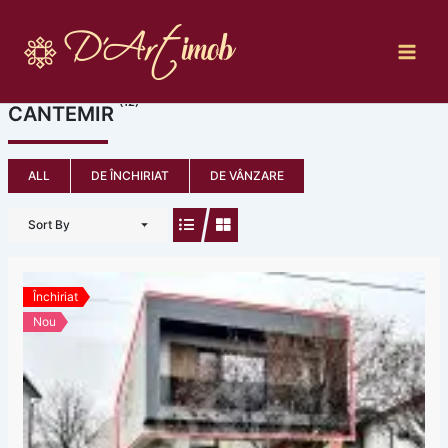
Skip
to
content
(12)
CANTEMIR
ALL
DE ÎNCHIRIAT
DE VÂNZARE
Sort By
Închiriat
Nou