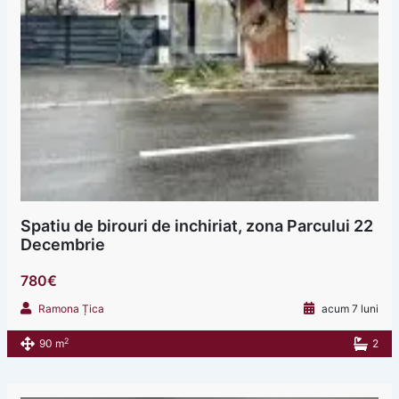
Spatiu de birouri de inchiriat, zona Parcului 22
Decembrie
780€
Ramona Țica
acum 7 luni
2
90 m
2