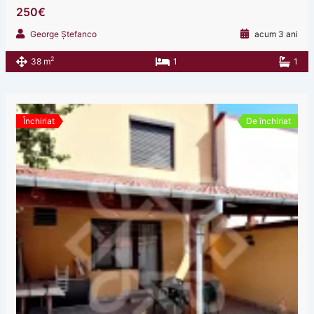
250€
George Ștefanco
acum 3 ani
2
38 m
1
1
Închiriat
De închiriat