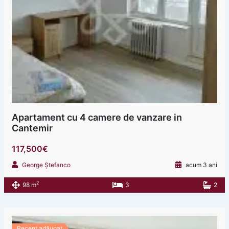
Apartament cu 4 camere de vanzare in
Cantemir
117,500€
George Ștefanco
acum 3 ani
2
98 m
3
2
Recent adăugat