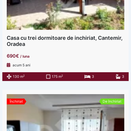
Casa cu trei dormitoare de inchiriat, Cantemir,
Oradea
690€
/ luna
acum 5 ani
2
2
130 m
175 m
3
3
Închiriat
De închiriat