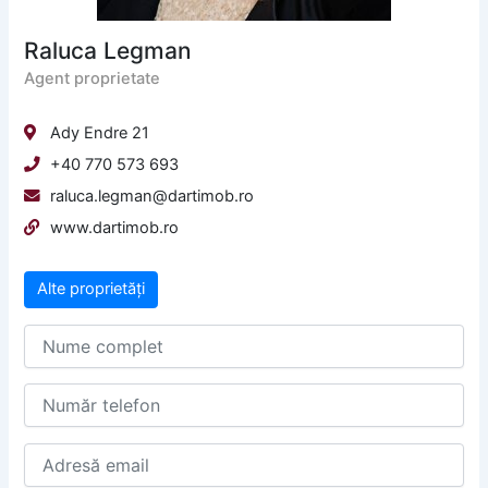
Raluca Legman
Agent proprietate
Ady Endre 21
+40 770 573 693
raluca.legman@dartimob.ro
www.dartimob.ro
Alte proprietăți