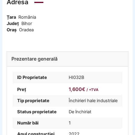
Adresa
Țara
România
Județ
Bihor
Oraș
Oradea
Prezentare generală
ID Proprietate
HI032B
1,600€
Preț
/ +TVA
Tip proprietate
Închirieri hale industriale
Status proprietate
De închiriat
Număr băi
1
Anul construcției
2022