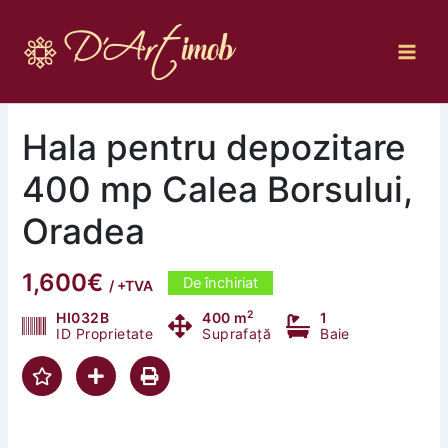
Skip
to
content
Hala pentru depozitare
400 mp Calea Borsului,
Oradea
1,600€
De închiriat
/ +TVA
2
HI032B
400 m
1
ID Proprietate
Suprafață
Baie