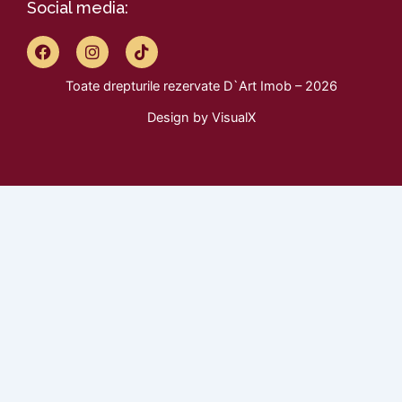
Social media:
F
I
T
a
n
i
c
s
k
Toate drepturile rezervate D`Art Imob – 2026
e
t
t
b
a
o
Design by
VisualX
o
g
k
o
r
k
a
m