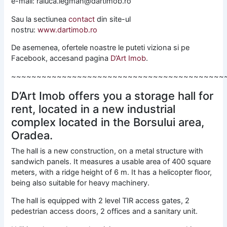
e-mail: raluca.legman@dartimob.ro
Sau la sectiunea
contact
din site-ul
nostru:
www.dartimob.ro
De asemenea, ofertele noastre le puteti viziona si pe
Facebook, accesand pagina
D’Art Imob
.
~~~~~~~~~~~~~~~~~~~~~~~~~~~~~~~~~~~~~~~~~~
D’Art Imob offers you a storage hall for
rent, located in a new industrial
complex located in the Borsului area,
Oradea.
The hall is a new construction, on a metal structure with
sandwich panels. It measures a usable area of 400 square
meters, with a ridge height of 6 m. It has a helicopter floor,
being also suitable for heavy machinery.
The hall is equipped with 2 level TIR access gates, 2
pedestrian access doors, 2 offices and a sanitary unit.