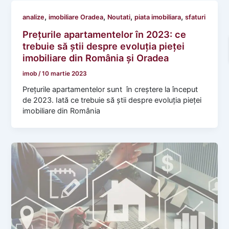
,
,
,
,
analize
imobiliare Oradea
Noutati
piata imobiliara
sfaturi
Prețurile apartamentelor în 2023: ce
trebuie să știi despre evoluția pieței
imobiliare din România și Oradea
imob
/
10 martie 2023
Prețurile apartamentelor sunt în creștere la început
de 2023. Iată ce trebuie să știi despre evoluția pieței
imobiliare din România