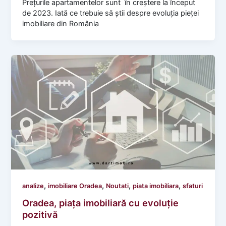
Prețurile apartamentelor sunt în creștere la început
de 2023. Iată ce trebuie să știi despre evoluția pieței
imobiliare din România
,
,
,
,
analize
imobiliare Oradea
Noutati
piata imobiliara
sfaturi
Oradea, piața imobiliară cu evoluție
pozitivă