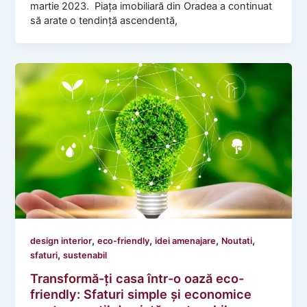
martie 2023. Piața imobiliară din Oradea a continuat
să arate o tendință ascendentă,
,
,
,
,
design interior
eco-friendly
idei amenajare
Noutati
,
sfaturi
sustenabil
Transformă-ți casa într-o oază eco-
friendly: Sfaturi simple și economice