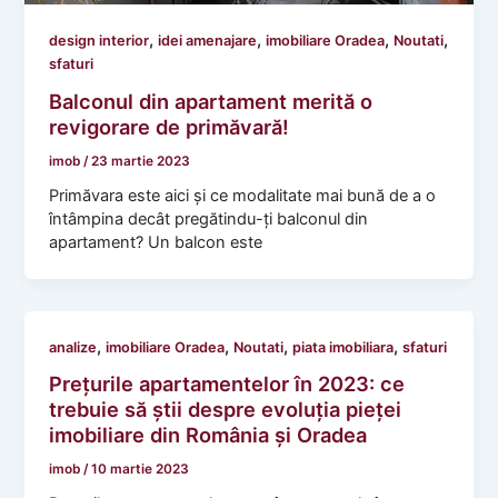
,
,
,
,
design interior
idei amenajare
imobiliare Oradea
Noutati
sfaturi
Balconul din apartament merită o
revigorare de primăvară!
imob
/
23 martie 2023
Primăvara este aici și ce modalitate mai bună de a o
întâmpina decât pregătindu-ți balconul din
apartament? Un balcon este
,
,
,
,
analize
imobiliare Oradea
Noutati
piata imobiliara
sfaturi
Prețurile apartamentelor în 2023: ce
trebuie să știi despre evoluția pieței
imobiliare din România și Oradea
imob
/
10 martie 2023