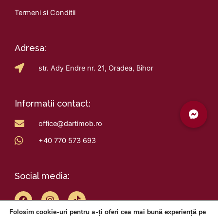
Termeni si Conditii
Adresa:
str. Ady Endre nr. 21, Oradea, Bihor
Informatii contact:
office@dartimob.ro
+40 770 573 693
Social media:
F
I
T
a
n
i
c
s
k
Folosim cookie-uri pentru a-ți oferi cea mai bună experiență pe