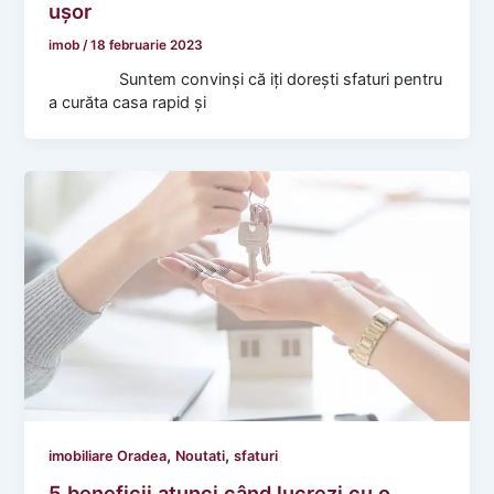
ușor
imob
/
18 februarie 2023
Suntem convinși că iți dorești sfaturi pentru
a curăta casa rapid și
,
,
imobiliare Oradea
Noutati
sfaturi
5 beneficii atunci când lucrezi cu o