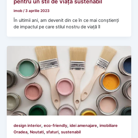
pentru un stil de viață sustenabil
imob
/
3 aprilie 2023
În ultimii ani, am devenit din ce în ce mai conștienți
de impactul pe care stilul nostru de viață îl
,
,
,
design interior
eco-friendly
idei amenajare
imobiliare
,
,
,
Oradea
Noutati
sfaturi
sustenabil