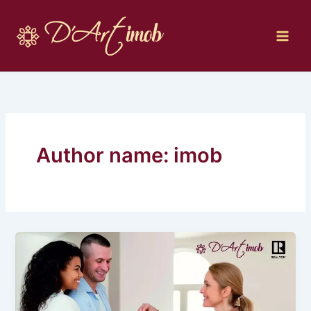
Skip
to
content
Author name: imob