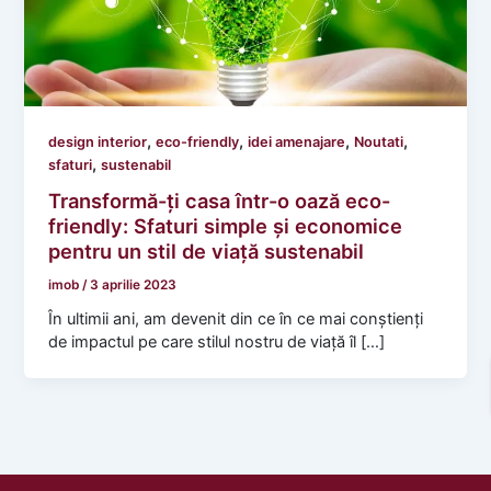
,
,
,
,
design interior
eco-friendly
idei amenajare
Noutati
,
sfaturi
sustenabil
Transformă-ți casa într-o oază eco-
friendly: Sfaturi simple și economice
pentru un stil de viață sustenabil
imob
/
3 aprilie 2023
În ultimii ani, am devenit din ce în ce mai conștienți
de impactul pe care stilul nostru de viață îl […]