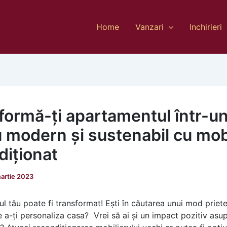
Home
Vanzari
Inchirieri
formă-ți apartamentul într-u
u modern și sustenabil cu mob
diționat
artie 2023
l tău poate fi transformat! Ești în căutarea unui mod priete
e a-ți personaliza casa? Vrei să ai și un impact pozitiv asu