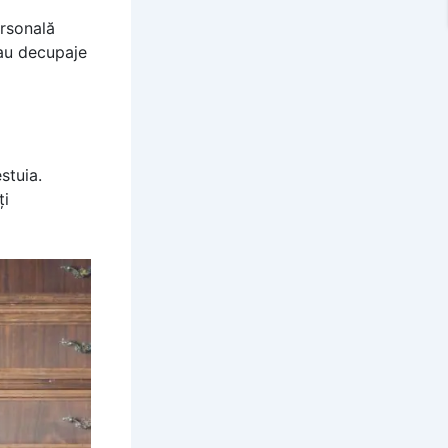
ersonală
sau decupaje
stuia.
ți