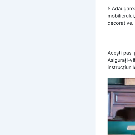
5.Adăugarea
mobilierului
decorative.
Acești pași 
Asigurați-vă
instrucțiuni