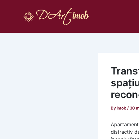
Skip
to
content
Trans
spați
recon
By
imob
/
30 m
Apartamentu
distractiv d