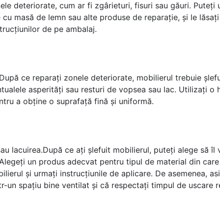
ele deteriorate, cum ar fi zgârieturi, fisuri sau găuri. Puteți
 cu masă de lemn sau alte produse de reparație, și le lăsați
rucțiunilor de pe ambalaj.
 După ce reparați zonele deteriorate, mobilierul trebuie șlef
tualele asperități sau resturi de vopsea sau lac. Utilizați o 
tru a obține o suprafață fină și uniformă.
au lacuirea.După ce ați șlefuit mobilierul, puteți alege să îl 
i. Alegeți un produs adecvat pentru tipul de material din care
ilierul și urmați instrucțiunile de aplicare. De asemenea, as
ntr-un spațiu bine ventilat și că respectați timpul de uscare