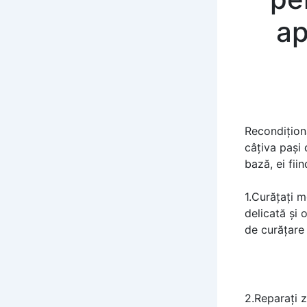
ap
Recondiționa
câțiva pași 
bază, ei fii
1.Curățați m
delicată și 
de curățare 
2.Reparați z