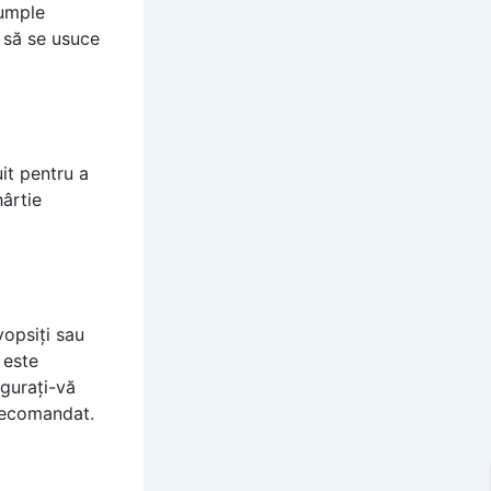
 umple
 să se usuce
uit pentru a
hârtie
vopsiți sau
 este
igurați-vă
 recomandat.