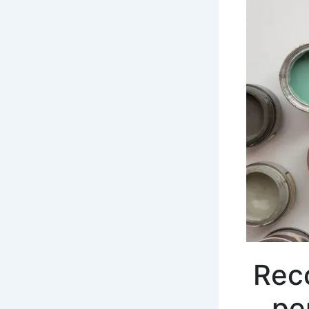
Reco
pe