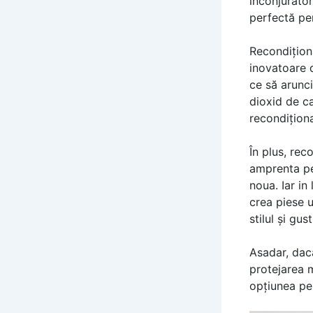
înconjurător
perfectă pen
Recondiționa
inovatoare d
ce să arunci
dioxid de ca
recondițion
În plus, rec
amprenta pe
noua. Iar in
crea piese u
stilul și gus
Asadar, dacă
protejarea m
opțiunea per