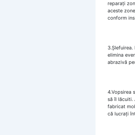
reparați zon
aceste zone
conform inst
3.Șlefuirea.
elimina even
abrazivă pen
4.Vopsirea s
să îl lăcuit
fabricat mob
că lucrați î