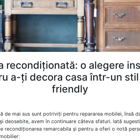
 recondiționată: o alegere in
u a-ți decora casa într-un sti
friendly
ă de mai sus sunt potriviți pentru repararea mobilei, însă d
și deosebite, avem în continuare câteva sfaturi. Iată sugestii
ce recondiționarea remarcabila și pentru a oferi o notă per
mobilier: