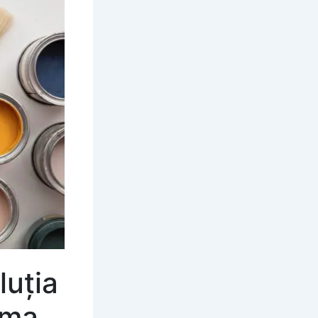
luția
rma