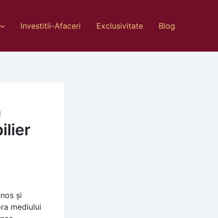
Investitii-Afaceri
Exclusivitate
Blog
n
ilier
nos și
pra mediului