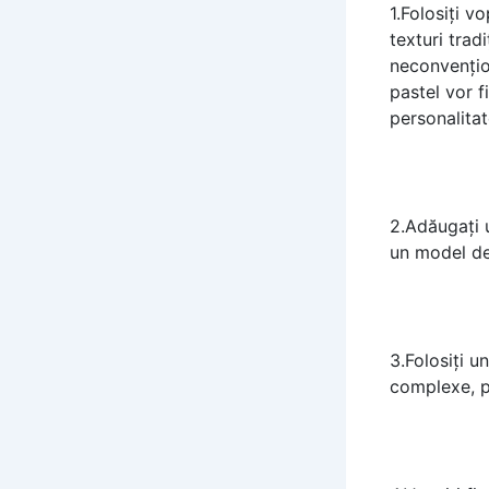
1.Folosiți vo
texturi trad
neconvențion
pastel vor f
personalitat
2.Adăugați 
un model de
3.Folosiți u
complexe, pu