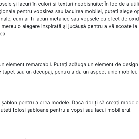
psele și lacuri în culori și texturi neobișnuite: În loc de a util
iționale pentru vopsirea sau lacuirea mobilei, puteți alege op
ale, cum ar fi lacuri metalice sau vopsele cu efect de oxid
i mereu o alegere inspirată și jucăușă pentru a vă scoate la 
ea.
un element remarcabil. Puteți adăuga un element de design 
 tapet sau un decupaj, pentru a da un aspect unic mobilei.
n șablon pentru a crea modele. Dacă doriți să creați modele
teți folosi șabloane pentru a vopsi sau lacui mobilierul.