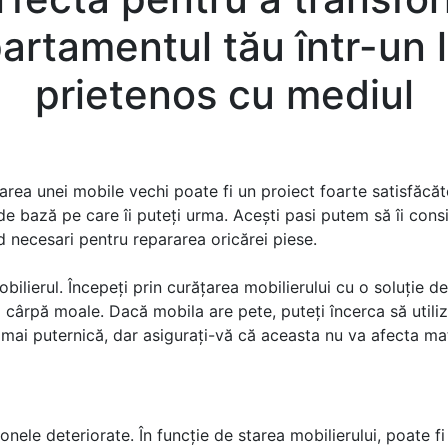
artamentul tău într-un 
prietenos cu mediul
rea unei mobile vechi poate fi un proiect foarte satisfăcăto
de bază pe care îi puteți urma. Acești pasi putem să îi con
nd necesari pentru repararea oricărei piese.
obilierul. Începeți prin curățarea mobilierului cu o soluție d
o cârpă moale. Dacă mobila are pete, puteți încerca să utiliz
mai puternică, dar asigurați-vă că aceasta nu va afecta mat
onele deteriorate. În funcție de starea mobilierului, poate f