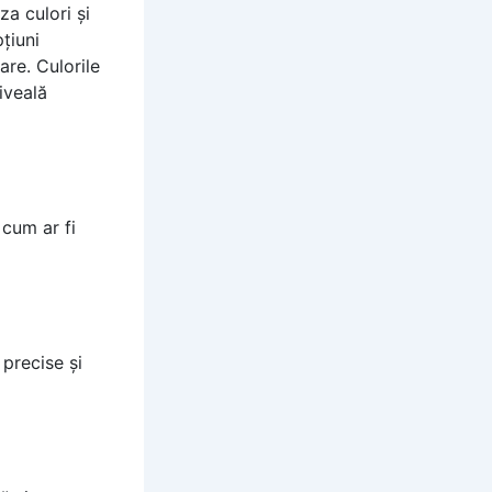
iza culori și
țiuni
are. Culorile
iveală
cum ar fi
 precise și