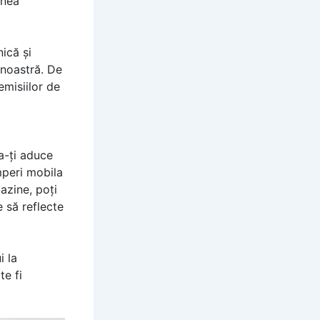
unea
ică și
 noastră. De
emisiilor de
a-ți aduce
mperi mobila
azine, poți
 să reflecte
i la
te fi