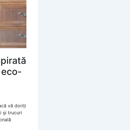
spirată
l eco-
acă vă doriți
 și trucuri
sonală