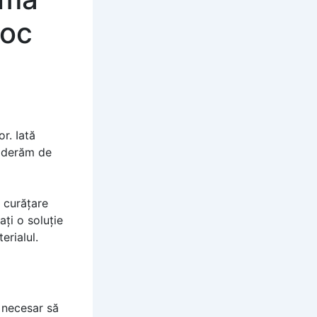
loc
r. Iată
siderăm de
e curățare
ați o soluție
erialul.
i necesar să