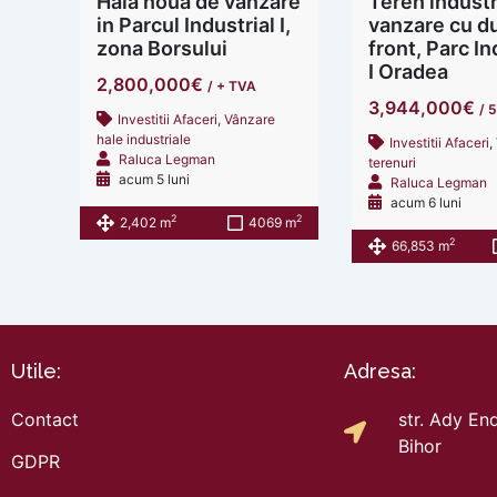
Hala noua de vanzare
Teren industr
in Parcul Industrial I,
vanzare cu d
zona Borsului
front, Parc In
I Oradea
2,800,000€
/ + TVA
3,944,000€
/ 
Investitii Afaceri
,
Vânzare
hale industriale
Investitii Afaceri
,
Raluca Legman
terenuri
acum 5 luni
Raluca Legman
acum 6 luni
2
2
2,402 m
4069 m
2
66,853 m
Utile:
Adresa:
Contact
str. Ady End
Bihor
GDPR