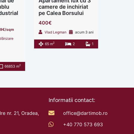
ial de
Apartament lux cu 3
ublu
camere de inchiriat
dustrial
pe Calea Borsului
400€
59€/sqm
Vlad Legman
acum 3 ani
Vânzare
2
65 m
2
1
2
66853 m
Informatii contact:
re nr. 21, Oradea,
office@dartimob.ro
+40 770 573 693