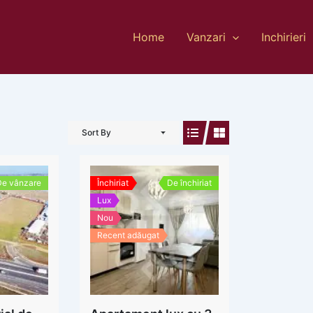
Home
Vanzari
Inchirieri
Sort By
De vânzare
Închiriat
De închiriat
Lux
Nou
Recent adăugat