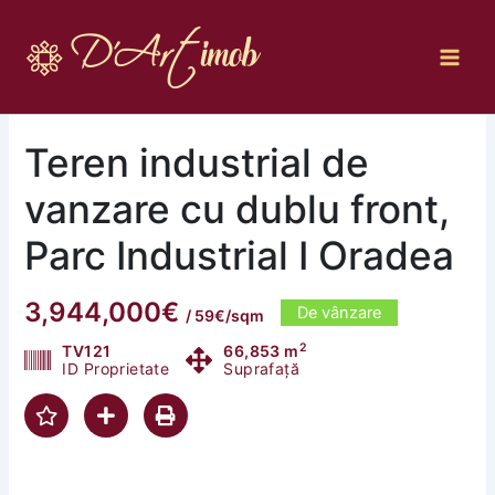
Skip
to
content
Teren industrial de
vanzare cu dublu front,
Parc Industrial I Oradea
3,944,000€
De vânzare
/ 59€/sqm
2
TV121
66,853 m
ID Proprietate
Suprafață