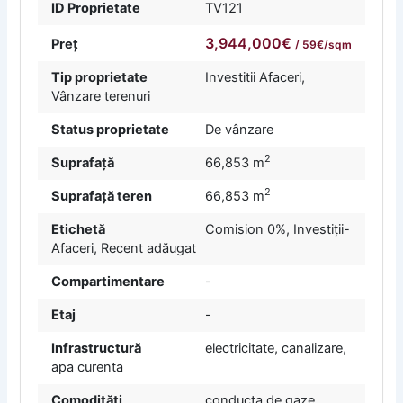
ID Proprietate
TV121
3,944,000€
Preț
/ 59€/sqm
Tip proprietate
Investitii Afaceri
,
Vânzare terenuri
Status proprietate
De vânzare
2
Suprafață
66,853 m
2
Suprafață teren
66,853 m
Etichetă
Comision 0%
,
Investiții-
Afaceri
,
Recent adăugat
Compartimentare
-
Etaj
-
Infrastructură
electricitate, canalizare,
apa curenta
Comodități
conducta de gaze