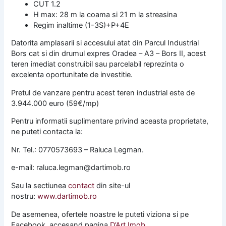
CUT 1.2
H max: 28 m la coama si 21 m la streasina
Regim inaltime (1-3S)+P+4E
Datorita amplasarii si accesului atat din Parcul Industrial
Bors cat si din drumul expres Oradea – A3 – Bors II, acest
teren imediat construibil sau parcelabil reprezinta o
excelenta oportunitate de investitie.
Pretul de vanzare pentru acest teren industrial este de
3.944.000 euro (59€/mp)
Pentru informatii suplimentare privind aceasta proprietate,
ne puteti contacta la:
Nr. Tel.: 0770573693 – Raluca Legman.
e-mail: raluca.legman@dartimob.ro
Sau la sectiunea
contact
din site-ul
nostru:
www.dartimob.ro
De asemenea, ofertele noastre le puteti viziona si pe
Facebook, accesand pagina
D’Art Imob.