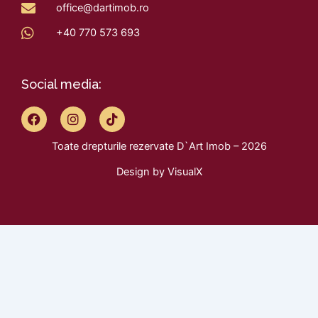
office@dartimob.ro
+40 770 573 693
Social media:
F
I
T
a
n
i
c
s
k
Toate drepturile rezervate D`Art Imob – 2026
e
t
t
b
a
o
Design by
VisualX
o
g
k
o
r
k
a
m