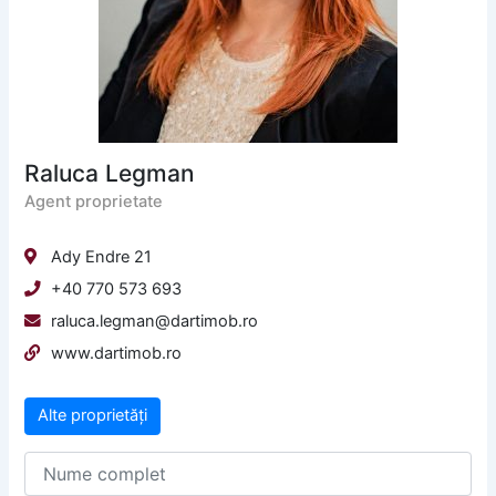
Raluca Legman
Agent proprietate
Ady Endre 21
+40 770 573 693
raluca.legman@dartimob.ro
www.dartimob.ro
Alte proprietăți