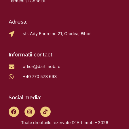
Termeni si Conditii
Adresa:
str. Ady Endre nr. 21, Oradea, Bihor
Informatii contact:
office@dartimob.ro
+40 770 573 693
Social media:
F
I
T
a
n
i
c
s
k
Toate drepturile rezervate D`Art Imob – 2026
e
t
t