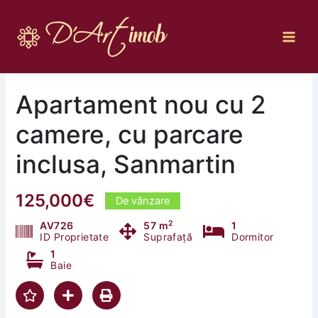
Skip
to
content
Apartament nou cu 2
camere, cu parcare
inclusa, Sanmartin
125,000€
De vânzare
2
AV726
57 m
1
ID Proprietate
Suprafață
Dormitor
1
Baie