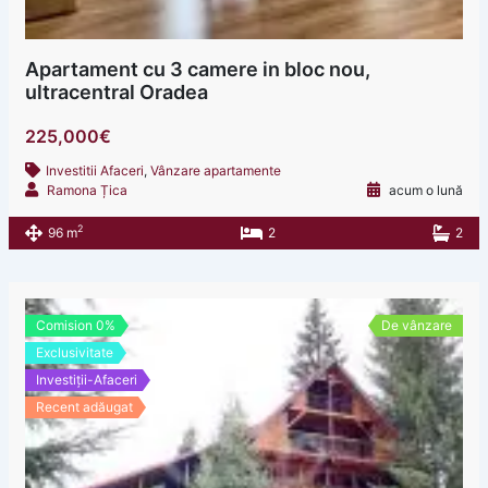
Apartament cu 3 camere in bloc nou,
ultracentral Oradea
225,000€
Investitii Afaceri
,
Vânzare apartamente
Ramona Țica
acum o lună
2
96 m
2
2
Comision 0%
De vânzare
Exclusivitate
Investiții-Afaceri
Recent adăugat