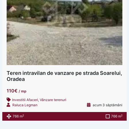
Teren intravilan de vanzare pe strada Soarelui,
Oradea
110€
/ mp
Investitii Afaceri
,
Vânzare terenuri
Raluca Legman
acum 3 săptămâni
2
2
766 m
766 m