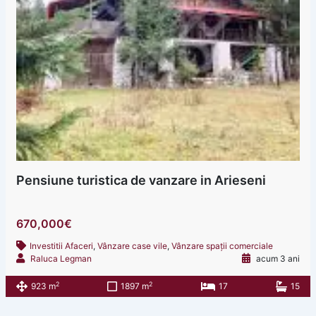
Pensiune turistica de vanzare in Arieseni
670,000€
Investitii Afaceri
,
Vânzare case vile
,
Vânzare spații comerciale
Raluca Legman
acum 3 ani
2
2
923 m
1897 m
17
15