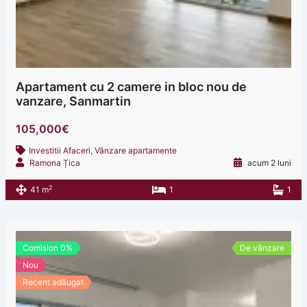
Apartament cu 2 camere in bloc nou de
vanzare, Sanmartin
105,000€
Investitii Afaceri
,
Vânzare apartamente
Ramona Țica
acum 2 luni
2
41 m
1
1
Comision 0%
De vânzare
Nou
Recent adăugat