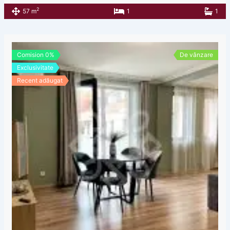
2
57 m
1
1
Comision 0%
De vânzare
Exclusivitate
Recent adăugat