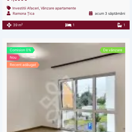
Investitii Afaceri
,
Vânzare apartamente
Ramona Țica
acum 3 săptămâni
2
39 m
1
1
Comision 0%
De vânzare
Nou
Recent adăugat