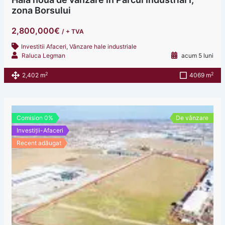
zona Borsului
2,800,000€
/ + TVA
Investitii Afaceri
,
Vânzare hale industriale
Raluca Legman
acum 5 luni
2
2
2,402 m
4069 m
Comision 0%
De vânzare
Investiții-Afaceri
Recent adăugat