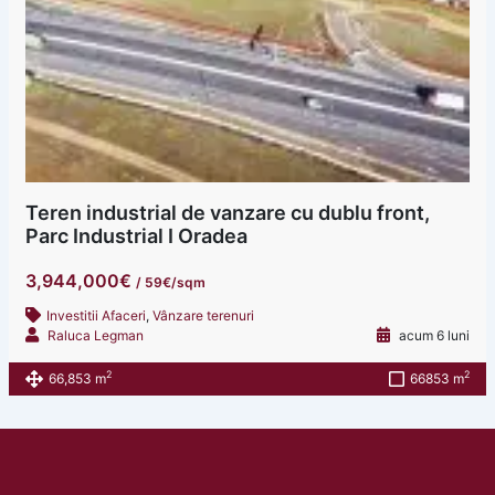
Teren industrial de vanzare cu dublu front,
Parc Industrial I Oradea
3,944,000€
/ 59€/sqm
Investitii Afaceri
,
Vânzare terenuri
Raluca Legman
acum 6 luni
2
2
66,853 m
66853 m