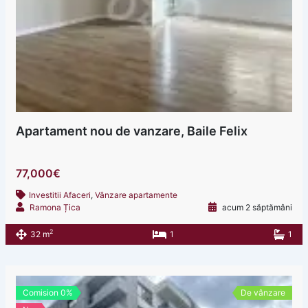
Apartament nou de vanzare, Baile Felix
77,000€
Investitii Afaceri
,
Vânzare apartamente
Ramona Țica
acum 2 săptămâni
2
32 m
1
1
Comision 0%
De vânzare