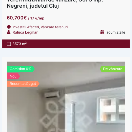
Negreni, judetul Cluj
60,700€
/ 17 €/mp
Investitii Afaceri
,
Vânzare terenuri
Raluca Legman
acum 2 zile
2
3573 m
Comision 0%
De vânzare
Nou
Recent adăugat